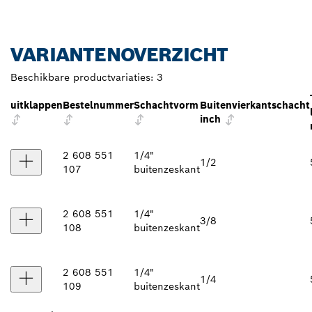
VARIANTENOVERZICHT
Beschikbare productvariaties:
3
uitklappen
Bestelnummer
Schachtvorm
Buitenvierkantschacht
inch
2 608 551
1/4"
1/2
107
buitenzeskant
2 608 551
1/4"
3/8
108
buitenzeskant
2 608 551
1/4"
1/4
109
buitenzeskant