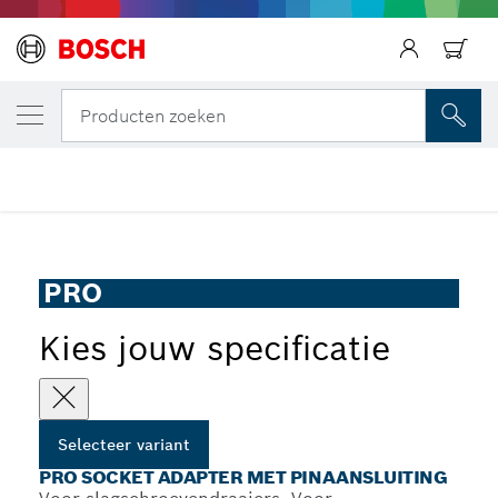
JOUW GESELECTEERDE VARIANT
PRO Socket Adapter met pinaansluiting
Producten zoeken
...
PRO Socket Adapter met pinaansluiting
PRO
Kies jouw specificatie
Selecteer variant
PRO SOCKET ADAPTER MET PINAANSLUITING