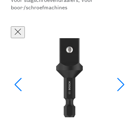
Voor slagschroevendraaiers, Voor
boor-/schroefmachines