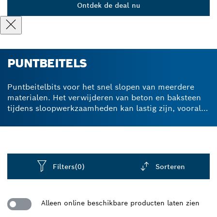
Ontdek de deal nu
PUNTBEITELS
Puntbeitelbits voor het snel slopen van meerdere
materialen. Het verwijderen van beton en baksteen
tijdens sloopwerkzaamheden kan lastig zijn, vooral
als je accessoires vastlopen. Onze SDS-boren
leveren hoge beitelprestaties dankzij hun innovatieve
en duurzame samenstelling. Met wolfraamcarbide
punten en zelfslijpende ontwerpen maken de Bosch
SDS max en SDS plus puntbeitelboren
Filters
(0)
Sorteren
sloopwerkzaamheden eenvoudiger door je uit te
rusten met robuuste en betrouwbare accessoires.
Dropdown
Geschikt voor verschillende materialen, zoals beton,
closed
Alleen online beschikbare producten laten zien
baksteen en mortel. Ontdek onze SDS-beitelboren –
ideaal voor renovatie- en restauratieklussen.