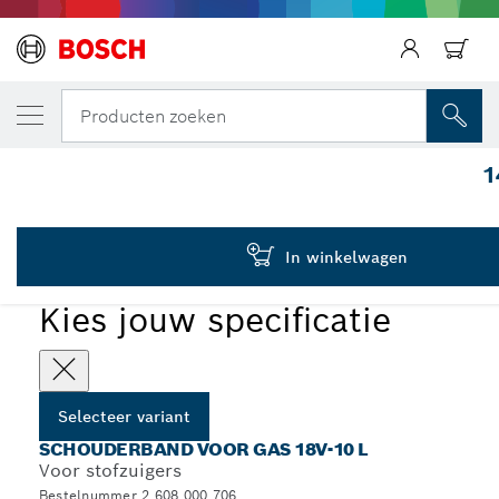
JOUW GESELECTEERDE VARIANT
Schouderband GAS 18V-10 L
Producten zoeken
2 608 000 706
1
...
Schouderbanden voor stofzuigers
In winkelwagen
Kies jouw specificatie
Selecteer variant
SCHOUDERBAND VOOR GAS 18V-10 L
Voor stofzuigers
Bestelnummer 2 608 000 706