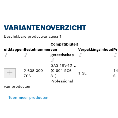
VARIANTENOVERZICHT
Beschikbare productvariaties:
1
Compatibiliteit
uitklappen
Bestelnummer
van
Verpakkingsinhoud
Pr
gereedschap
GAS 18V-10 L
2 608 000
(0 601 9C6
14
1 St.
706
3..)
€
Professional
van
producten
Toon meer producten