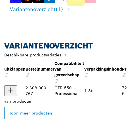
Variantenoverzicht
(1)
VARIANTENOVERZICHT
Beschikbare productvariaties:
1
Compatibiliteit
uitklappen
Bestelnummer
van
Verpakkingsinhoud
Pr
gereedschap
2 608 000
GTR 550
72
1 St.
767
Professional
€
van
producten
Toon meer producten