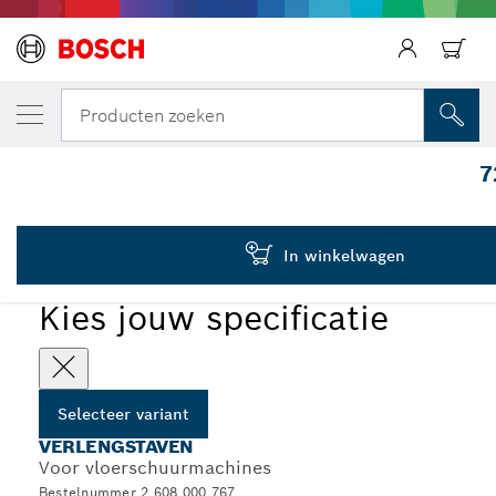
JOUW GESELECTEERDE VARIANT
Verlengbuis 600 mm
Terug
Producten zoeken
2 608 000 767
7
...
Verlengstaven
In winkelwagen
Kies jouw specificatie
Selecteer variant
VERLENGSTAVEN
Voor vloerschuurmachines
Bestelnummer 2 608 000 767