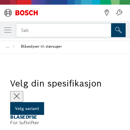
DIN VALGTE VARIANT
Blåsedyse
Søk
...
Blåsedyser til støvsuger
Velg din spesifikasjon
Velg variant
BLÅSEDYSE
For luftvifter