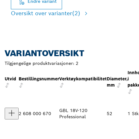
Endre variant
Oversikt over varianter
(2)
VARIANTOVERSIKT
Tilgjengelige produktvariasjoner:
2
Innh
Utvid
Bestillingsnummer
Verktøykompatibilitet
Diameter,
i
mm
pakk
GBL 18V-120
2 608 000 670
52
1 Stk
Professional