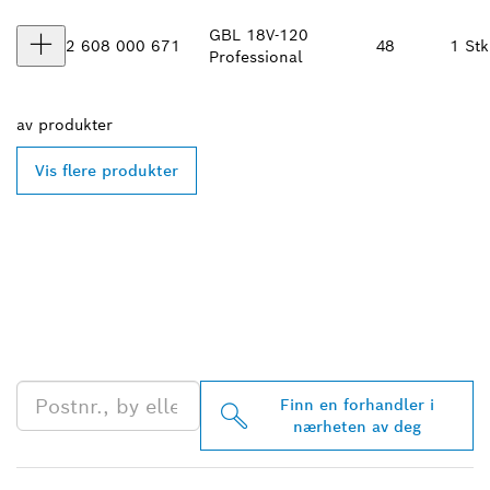
GBL 18V-120
2 608 000 671
48
1 Stk
Professional
av
produkter
Vis flere produkter
FINN BOSCH
PROFESSIONAL-
FORHANDLERE I
NÆRHETEN AV DEG
Finn en forhandler i
nærheten av deg