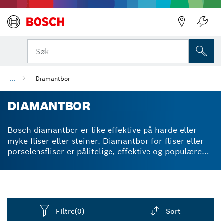
Søk
...
Diamantbor
DIAMANTBOR
Bosch diamantbor er like effektive på harde eller
myke fliser eller steiner. Diamantbor for fliser eller
porselensfliser er pålitelige, effektive og populære
blant flisleggere som trenger å feste kjøkken- eller
baderomsfester. Diamantbor er tilgjengelig enkeltvis
eller i 3 stk sett. Sylindriske skafter er kompatible
med tre-kjeft borchucker. Diamantbor for roterende
bor og drivere har integrert kjølevæskelagring for å
Filtre
(0)
Sort
tillate jevn ytelse. Vakuumloddede diamanter er