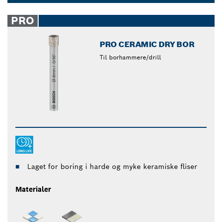
robuste og slitesterke. Gjør arbeidet enklere med
Dropdown
Bosch diamantbor.
closed
PRO
PRO CERAMIC DRY BOR
Til borhammere/drill
Laget for boring i harde og myke keramiske fliser
Materialer