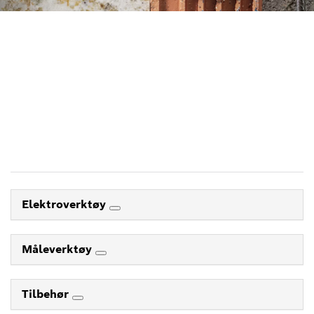
FINN DIAMANTTILBEHØR
PÅ DEN EFFEKTIVE MÅTEN
MED DEN NYE TILBEHØRS-
RÅDGIVEREN.
Start nå
Elektroverktøy
Måleverktøy
Tilbehør