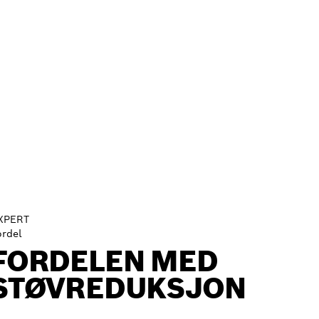
XPERT
ordel
FORDELEN MED
STØVREDUKSJON