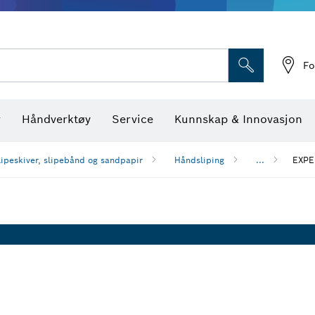
Optiske nivellerings
Fo
r
Håndverktøy
Service
Kunnskap & Innovasjon
lipeskiver, slipebånd og sandpapir
Håndsliping
...
EXPER