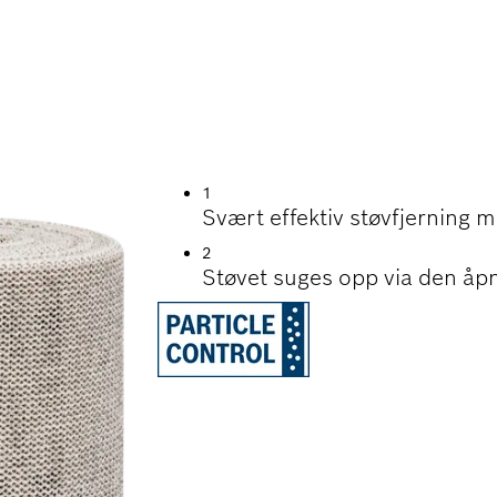
ØVFJERNING UNDER
LING OG GIPSVEG
1
Svært effektiv støvfjerning 
2
Støvet suges opp via den åp