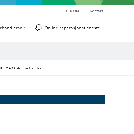
PRO360
Kontakt
verktøy
Vinkel- og helningsmålere
rhandlersøk
Online reparasjonstjeneste
T M480 slipenettruller