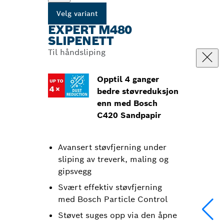
Velg variant
EXPERT M480
SLIPENETT
Til håndsliping
Opptil 4 ganger
bedre støvreduksjon
enn med Bosch
C420 Sandpapir
Avansert støvfjerning under
sliping av treverk, maling og
gipsvegg
Svært effektiv støvfjerning
med Bosch Particle Control
Støvet suges opp via den åpne