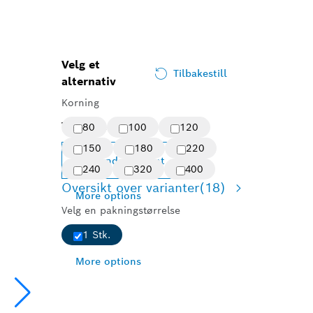
Velg et
Tilbakestill
alternativ
Korning
Valgt variant
80
100
120
150
180
220
Endre variant
240
320
400
Oversikt over varianter
(18)
More options
Velg en pakningstørrelse
1 Stk.
More options