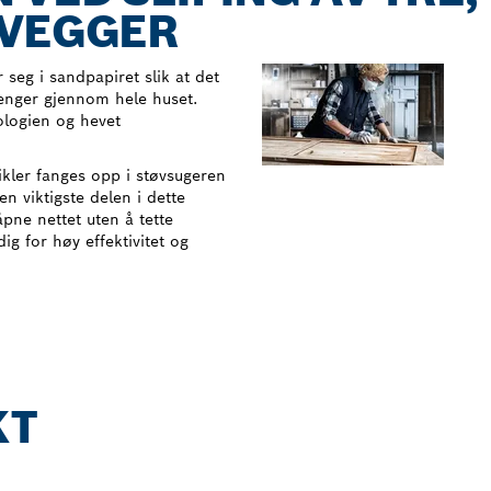
SVEGGER
seg i sandpapiret slik at det
trenger gjennom hele huset.
ologien og hevet
ikler fanges opp i støvsugeren
n viktigste delen i dette
pne nettet uten å tette
ig for høy effektivitet og
KT