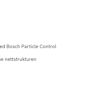
 SLIPING AV
G
med Bosch Particle Control
ne nettstrukturen