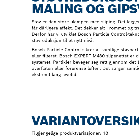
MALING OG GIP
Støv er den store ulempen med sliping. Det legger 
får dårligere effekt. Det dekker alt i rommet og 
Derfor har vi utviklet Bosch Particle Control-tekn
støvreduksjon til et nytt nivå.
Bosch Particle Control sikrer at samtlige støvpart
eller filteret. Bosch EXPERT M480-slipenettet er de
systemet: Partikler beveger seg rett gjennom det å
overflaten eller forurense luften. Det sørger samtid
ekstremt lang levetid.
VARIANTOVERSI
Tilgjengelige produktvariasjoner:
18