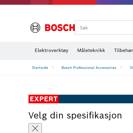
Termiske kameraer og detektorer
Søk
Elektroverktøy
Måleteknikk
Tilbehø
Startside
Bosch Professional Accessories
S
EXPERT
Velg din spesifikasjon