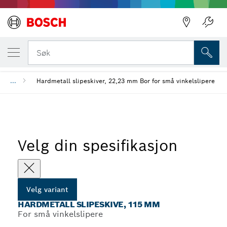
Tilbake
DIN VALGTE VARIANT
Hardmetall slipeskive, 115 mm
Tilbake
Søk
...
Hardmetall slipeskiver, 22,23 mm Bor for små vinkelslipere
Velg din spesifikasjon
Velg variant
HARDMETALL SLIPESKIVE, 115 MM
For små vinkelslipere