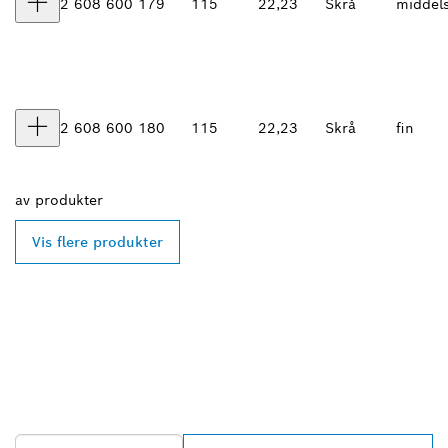
2 608 600 179
115
22,23
Skrå
middel
2 608 600 180
115
22,23
Skrå
fin
av
produkter
Vis flere produkter
FINN BOSCH
PROFESSIONAL-
FORHANDLERE I
NÆRHETEN AV DEG