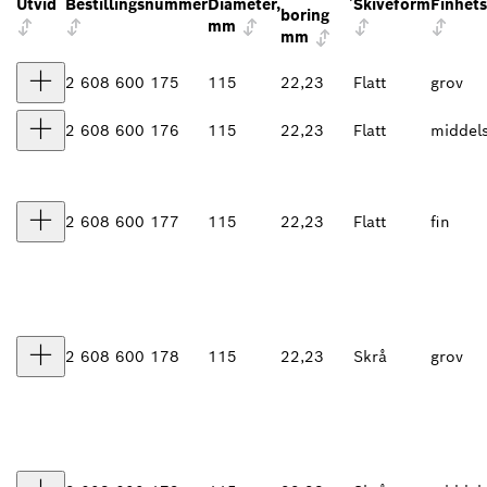
Utvid
Bestillingsnummer
Diameter,
Skiveform
Finhet
boring
mm
mm
2 608 600 175
115
22,23
Flatt
grov
2 608 600 176
115
22,23
Flatt
middel
2 608 600 177
115
22,23
Flatt
fin
2 608 600 178
115
22,23
Skrå
grov