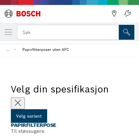
DIN VALGTE VARIANT
Papirfilterpose
Søk
...
Papirfilterposer uten AFC
Velg din spesifikasjon
Velg variant
PAPIRFILTERPOSE
Til støvsugere