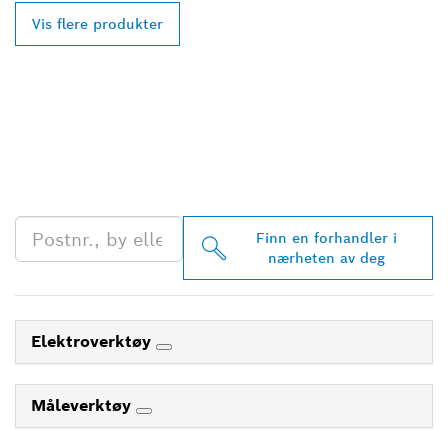
Vis flere produkter
FINN BOSCH
PROFESSIONAL-
FORHANDLERE I
NÆRHETEN AV DEG
Finn en forhandler i
nærheten av deg
Elektroverktøy
Måleverktøy