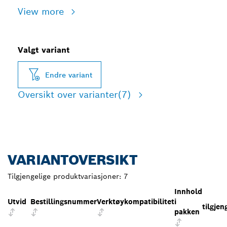
View more
Valgt variant
Endre variant
Oversikt over varianter
(7)
VARIANTOVERSIKT
Tilgjengelige produktvariasjoner:
7
Innhold
Utvid
Bestillingsnummer
Verktøykompatibilitet
i
tilgjen
pakken