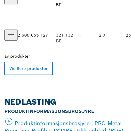
BF
T
2 608 655 127
321
132
-
2,0
25
BF
av
produkter
Vis flere produkter
NEDLASTING
PRODUKTINFORMASJONSBROSJYRE
Produktinformasjonsbrosjyre | PRO Metal
Pipes and Profiles T321BF stikksagblad (PDF)