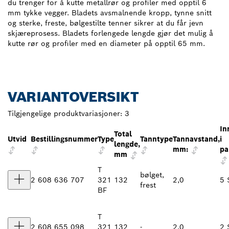
du trenger for å kutte metallrør og profiler med opptil 6
mm tykke vegger. Bladets avsmalnende kropp, tynne snitt
og sterke, freste, bølgestilte tenner sikrer at du får jevn
skjæreprosess. Bladets forlengede lengde gjør det mulig å
kutte rør og profiler med en diameter på opptil 65 mm.
VARIANTOVERSIKT
Tilgjengelige produktvariasjoner:
3
In
Total
Utvid
Bestillingsnummer
Type
Tanntype
Tannavstand,
i
lengde,
mm:
pa
mm
T
bølget,
2 608 636 707
321
132
2,0
5 
frest
BF
T
2 608 655 098
321
132
-
2,0
2 