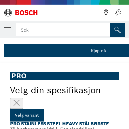
DIN VALGTE VARIANT
PRO Stainless Steel heavy stålbørste, rett 
Søk
2 608 622 125
PRO Stainless Steel heavy stålbørste, vridd ståltråd for
...
slagbormaskiner/-trekkere, sylindrisk skaft
Kjøp nå
PRO
Velg din spesifikasjon
Velg variant
PRO STAINLESS STEEL HEAVY STÅLBØRSTE