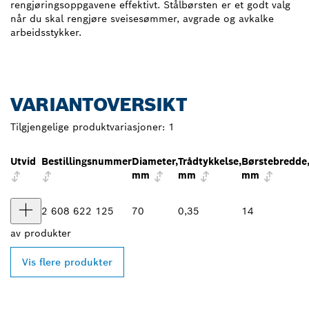
rengjøringsoppgavene effektivt. Stålbørsten er et godt valg
når du skal rengjøre sveisesømmer, avgrade og avkalke
arbeidsstykker.
VARIANTOVERSIKT
Tilgjengelige produktvariasjoner:
1
Utvid
Bestillingsnummer
Diameter,
Trådtykkelse,
Børstebredde
mm
mm
mm
2 608 622 125
70
0,35
14
av
produkter
Vis flere produkter