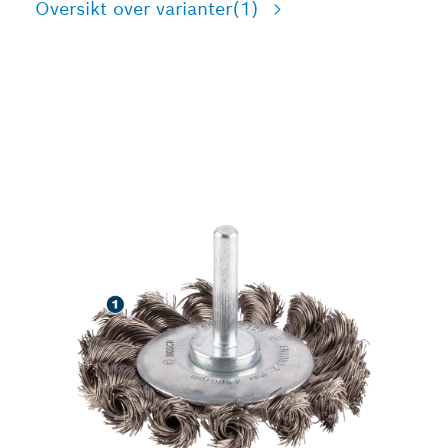
Oversikt over varianter
(1)
RENGJØRING MED LANG
LEVETID AV RUSTFRITT
STÅL