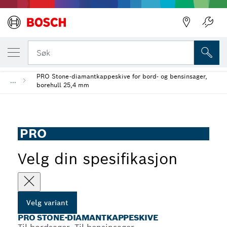
DIN VALGTE VARIANT
PRO Stone-diamantkappeskive
Søk
PRO Stone-diamantkappeskive for bord- og bensinsager,
...
borehull 25,4 mm
PRO
Velg din spesifikasjon
Velg variant
PRO STONE-DIAMANTKAPPESKIVE