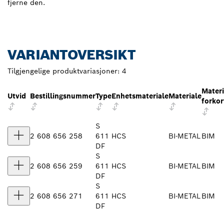
fjerne den.
VARIANTOVERSIKT
Tilgjengelige produktvariasjoner:
4
Materi
Utvid
Bestillingsnummer
Type
Enhetsmateriale
Materiale
forkor
S
2 608 656 258
611
HCS
BI-METAL
BIM
DF
S
2 608 656 259
611
HCS
BI-METAL
BIM
DF
S
2 608 656 271
611
HCS
BI-METAL
BIM
DF