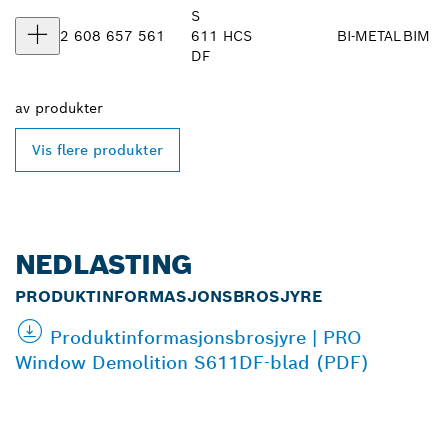
S
2 608 657 561
611
HCS
BI-METAL
BIM
DF
av
produkter
Vis flere produkter
NEDLASTING
PRODUKTINFORMASJONSBROSJYRE
Produktinformasjonsbrosjyre | PRO
Window Demolition S611DF-blad (PDF)
FINN BOSCH