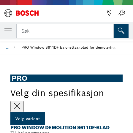
DIN VALGTE VARIANT
PRO Window Demolition S611DF-blad
Tilbake
Søk
...
PRO Window S611DF bajonettsagblad for demolering
PRO
Velg din spesifikasjon
Velg variant
PRO WINDOW DEMOLITION S611DF-BLAD