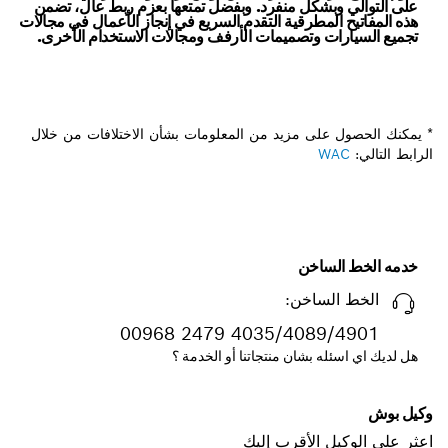
على التوالي وبشكل منفرد. وبفضل تمتعها بعزم ربط عال، تضمن
هذه المفاتيح المطرقية التقدم السريع في إنجاز الأعمال في مجالات
تجميع السيارات وتصميمات الأرفف ومجالات الاستخدام الأخرى.
* يمكنك الحصول على مزيد من المعلومات بشأن الاختلافات من خلال
الرابط التالي:
WAC
خدمه الخط الساخن
الخط الساخن:
00968 2479 4035/4089/4901
هل لديك اي اسئله بشان منتجاتنا أو الخدمة ؟
وكيل بوش
اعثر على الوكيل الأقرب إليك