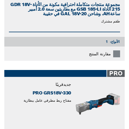
مجموعة منتجات متكاملة احترافية مكونة من الأداة GDR 18V-
215 الأداة GSB 185-LI مع بطاريتين سعة 2.0 أمبير
ساعةAH، وشاحن GAL 18V-20 في حقيبة
طقم مشترك
الأنواع:
1
مقارنة المنتج
PRO
جديد
قريبًا
PRO GRS18V-330
مفتاح ربط مطرقي عامل ببطارية