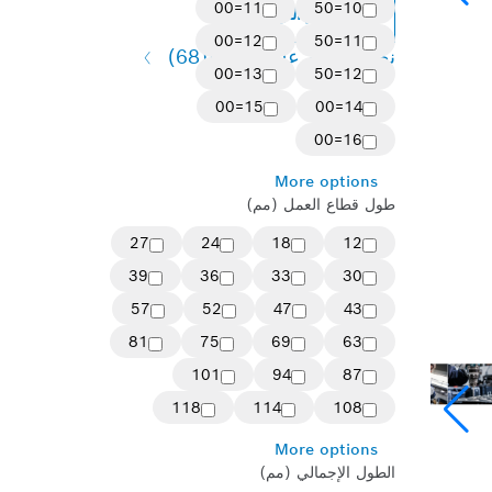
11=00
10=50
تغيير النوع
12=00
11=50
نظرة عامة على الأنواع
(68)
13=00
12=50
15=00
14=00
16=00
More options
طول قطاع العمل (مم)
27
24
18
12
39
36
33
30
57
52
47
43
81
75
69
63
101
94
87
118
114
108
More options
الطول الإجمالي (مم)