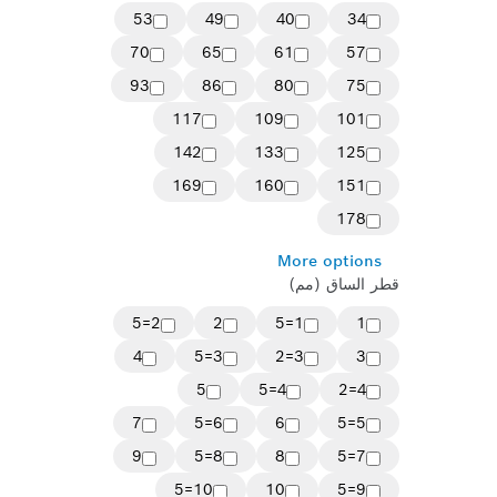
53
49
40
34
70
65
61
57
93
86
80
75
117
109
101
142
133
125
169
160
151
178
More options
قطر الساق (مم)
2=5
2
1=5
1
4
3=5
3=2
3
5
4=5
4=2
7
6=5
6
5=5
9
8=5
8
7=5
10=5
10
9=5