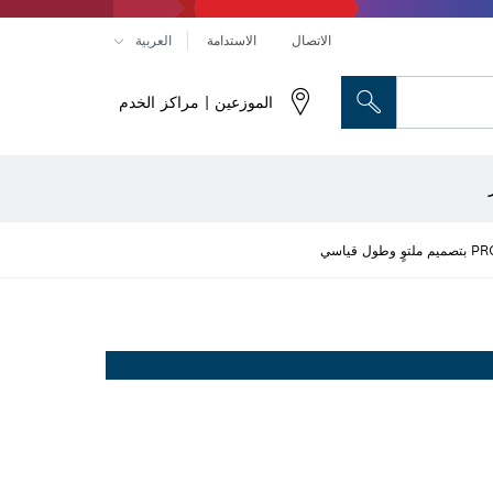
الاتصال
الاستدامة
العربية
الموزعين | مراكز الخدم
رؤوس النحت والسكاكين المسطحة
راص تقطيع وأقراص تجليخ وفُرش سلكية