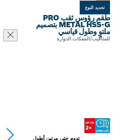
تحديد النوع
طقم رؤوس ثقب PRO
METAL HSS-G بتصميم
ملتوٍ وطول قياسي
للمثاقيب/المفكات الدوارة
تدوم حتى مرتين أطول