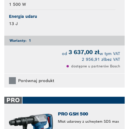
1 500 W
Energia udaru
13 J
Warianty:
1
3 637,00 zł
od
w tym VAT
2 956,91 zł
bez VAT
dostępne u partnerów Bosch
Porównaj produkt
PRO
PRO GSH 500
Młot udarowy z uchwytem SDS max