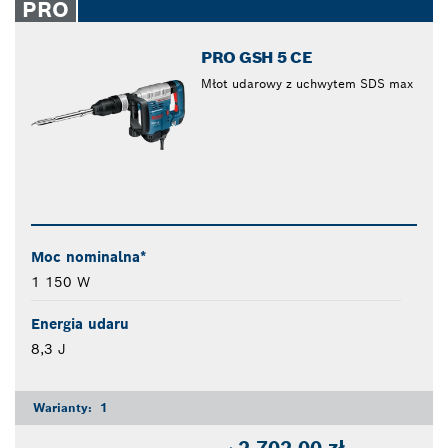
PRO
PRO GSH 5 CE
Młot udarowy z uchwytem SDS max
Moc nominalna*
1 150 W
Energia udaru
8,3 J
Warianty:
1