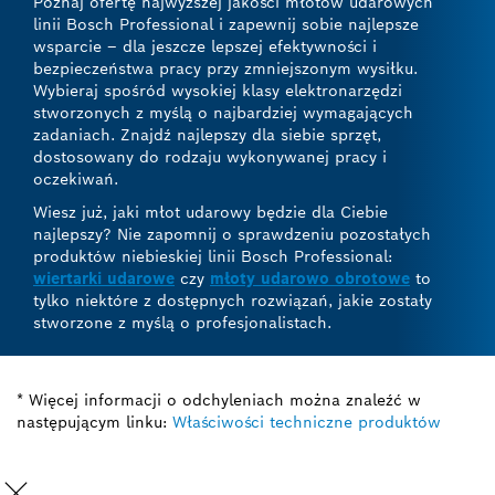
Poznaj ofertę najwyższej jakości młotów udarowych
linii Bosch Professional i zapewnij sobie najlepsze
wsparcie – dla jeszcze lepszej efektywności i
bezpieczeństwa pracy przy zmniejszonym wysiłku.
Wybieraj spośród wysokiej klasy elektronarzędzi
stworzonych z myślą o najbardziej wymagających
zadaniach. Znajdź najlepszy dla siebie sprzęt,
dostosowany do rodzaju wykonywanej pracy i
oczekiwań.
Wiesz już, jaki młot udarowy będzie dla Ciebie
najlepszy? Nie zapomnij o sprawdzeniu pozostałych
produktów niebieskiej linii Bosch Professional:
wiertarki udarowe
czy
młoty udarowo obrotowe
to
tylko niektóre z dostępnych rozwiązań, jakie zostały
stworzone z myślą o profesjonalistach.
* Więcej informacji o odchyleniach można znaleźć w
następującym linku:
Właściwości techniczne produktów