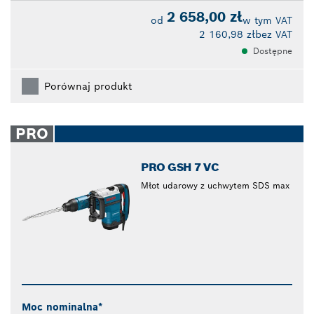
2 658,00 zł
od
w tym VAT
2 160,98 zł
bez VAT
Dostępne
Porównaj produkt
PRO
PRO GSH 7 VC
Młot udarowy z uchwytem SDS max
Moc nominalna*