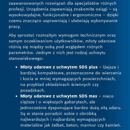
zaawansowanych rozwiązań dla specjalistów różnych
profesji. Urządzenia zapewniają znakomite osiągi – są
wysokowydajne, funkcjonalne i ergonomiczne – dzięki
czemu znacząco usprawniają i ułatwiają wykonywanie
pracy.
Aby sprostać rozmaitym wymogom technicznym oraz
samym oczekiwaniom użytkowników, młoty udarowe
różnią się między sobą pod względem różnych
parametrów. Jednym z nich jest rodzaj uchwytu
stanowiskowego:
Młoty udarowe z uchwytem SDS plus
– lżejsze i
bardziej kompaktowe, przeznaczone do wiercenia
i kucia w mniej wymagających powierzchniach,
na przykład okładzinach ściennych czy
posadzkach.
Młoty udarowe z uchwytem SDS max
– nieco
cięższe i o większych gabarytach, ale
jednocześnie dysponujące bardzo dużą siłą udaru.
Są w stanie poradzić sobie z obróbką
najtwardszych i najbardziej wymagających
materiałów jak żelbet, beton, marmur czy kamień.