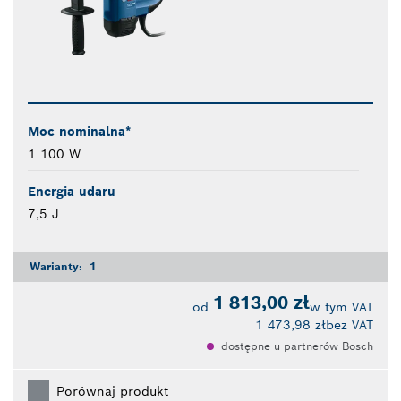
Moc nominalna*
1 100 W
Energia udaru
7,5 J
Warianty:
1
1 813,00 zł
od
w tym VAT
1 473,98 zł
bez VAT
dostępne u partnerów Bosch
Porównaj produkt