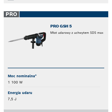
PRO
PRO GSH 5
Młot udarowy z uchwytem SDS max
Moc nominalna*
1 100 W
Energia udaru
7,5 J