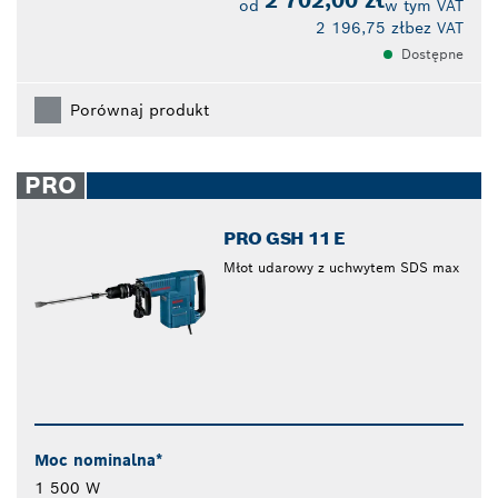
2 702,00 zł
od
w tym VAT
2 196,75 zł
bez VAT
Dostępne
Porównaj produkt
PRO
PRO GSH 11 E
Młot udarowy z uchwytem SDS max
Moc nominalna*
1 500 W