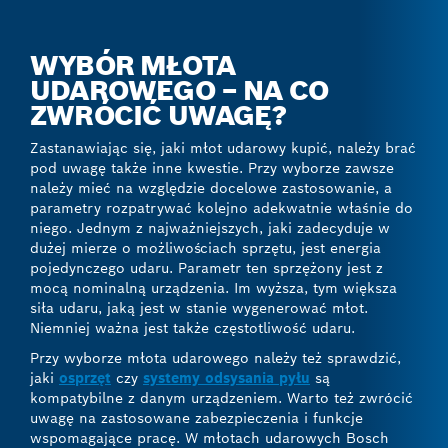
WYBÓR MŁOTA
UDAROWEGO – NA CO
ZWRÓCIĆ UWAGĘ?
Zastanawiając się, jaki młot udarowy kupić, należy brać
pod uwagę także inne kwestie. Przy wyborze zawsze
należy mieć na względzie docelowe zastosowanie, a
parametry rozpatrywać kolejno adekwatnie właśnie do
niego. Jednym z najważniejszych, jaki zadecyduje w
dużej mierze o możliwościach sprzętu, jest energia
pojedynczego udaru. Parametr ten sprzężony jest z
mocą nominalną urządzenia. Im wyższa, tym większa
siła udaru, jaką jest w stanie wygenerować młot.
Niemniej ważna jest także częstotliwość udaru.
Przy wyborze młota udarowego należy też sprawdzić,
jaki
osprzęt
czy
systemy odsysania pyłu
są
kompatybilne z danym urządzeniem. Warto też zwrócić
uwagę na zastosowane zabezpieczenia i funkcje
wspomagające pracę. W młotach udarowych Bosch