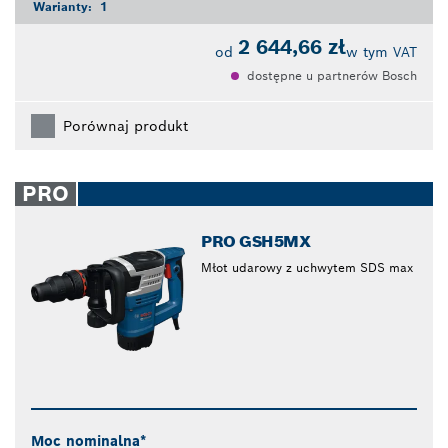
Warianty:
1
2 644,66 zł
od
w tym VAT
dostępne u partnerów Bosch
Porównaj produkt
PRO
PRO GSH5MX
Młot udarowy z uchwytem SDS max
Moc nominalna*