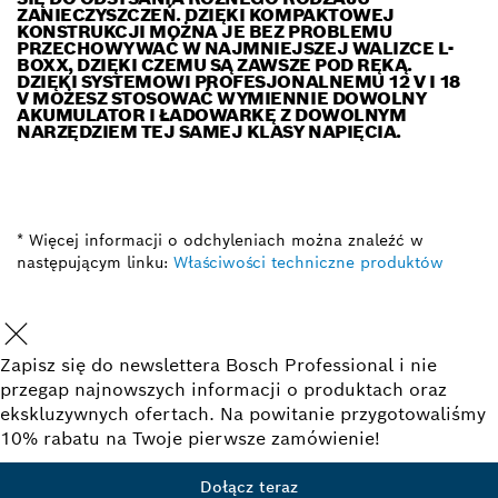
ZANIECZYSZCZEŃ. DZIĘKI KOMPAKTOWEJ
KONSTRUKCJI MOŻNA JE BEZ PROBLEMU
PRZECHOWYWAĆ W NAJMNIEJSZEJ WALIZCE L-
BOXX, DZIĘKI CZEMU SĄ ZAWSZE POD RĘKĄ.
DZIĘKI SYSTEMOWI PROFESJONALNEMU 12 V I 18
V MOŻESZ STOSOWAĆ WYMIENNIE DOWOLNY
AKUMULATOR I ŁADOWARKĘ Z DOWOLNYM
NARZĘDZIEM TEJ SAMEJ KLASY NAPIĘCIA.
* Więcej informacji o odchyleniach można znaleźć w
następującym linku:
Właściwości techniczne produktów
Zapisz się do newslettera Bosch Professional i nie
przegap najnowszych informacji o produktach oraz
ekskluzywnych ofertach. Na powitanie przygotowaliśmy
10% rabatu na Twoje pierwsze zamówienie!
Dołącz teraz