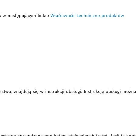
ć w następującym linku:
Właściwości techniczne produktów
twa, znajdują się w instrukcji obsługi. Instrukcję obsługi można
i, jest ona sprawdzana pod kątem nielegalnych treści. Jeśli ta k