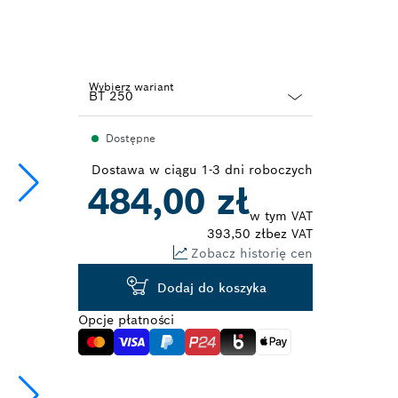
Wybierz wariant
Dropdown
Dostępne
closed
Dostawa w ciągu 1-3 dni roboczych
484,00 zł
w tym VAT
393,50 zł
bez VAT
Zobacz historię cen
Dodaj do koszyka
Opcje płatności