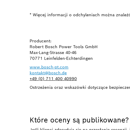
* Więcej informacji o odchyleniach można znaleź
Producent:
Robert Bosch Power Tools GmbH
Max-Lang-Strasse 40-46
70771 Leinfelden-Echterdingen
www.bosch-pt.com
kontakt@bosch.de
+49 (0) 711 400 40990
Ostrzeżenia oraz wskazówki dotyczące bezpieczeńs
Które oceny są publikowane?
Jeśli klienci zdecydują się na przesłanie recenzj