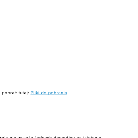
 pobrać tutaj:
Pliki do pobrania
ontrola nie wykaże żadnych dowodów na istnienie