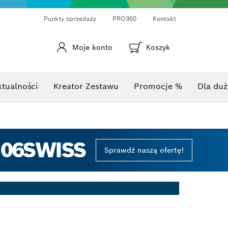
Punkty sprzedaży
PRO360
Kontakt
Moje konto
Koszyk
Laserowy miernik odległości
Kamery termowizyjne i termo-detektory
Kątomierze i mierniki nachylenia
ktualności
Kreator Zestawu
Promocje %
Dla duż
 06SWISS
Sprawdź naszą ofertę!