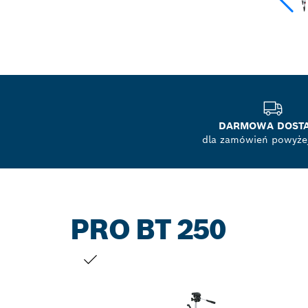
DARMOWA DOST
dla zamówień powyżej
PRO BT 250
TWÓJ WYBÓR