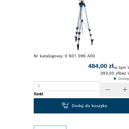
Nr katalogowy:
0 601 096 A00
484,00 zł
w tym 
393,50 zł
bez 
Dostę
Ilość
Dodaj do koszyka