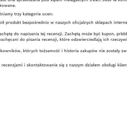
likowane.
żniamy trzy kategorie ocen:
pił produkt bezpośrednio w naszych oficjalnych sklepach intern
achętę do napisania tej recenzji. Zachętą może być kupon, prbb
 zachęcani do pisania recenzji, które odzwierciedlają ich rzecz
kowników, których tożsamość i historia zakupów nie zostały zwe
 recenzjami i skontaktowanie się z naszym działem obsługi klien
BUJESZ CZĘŚCI
NNYCH?