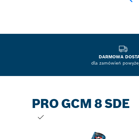
DARMOWA DOST
dla zamówień powyżej
PRO GCM 8 SDE
TWÓJ WYBÓR