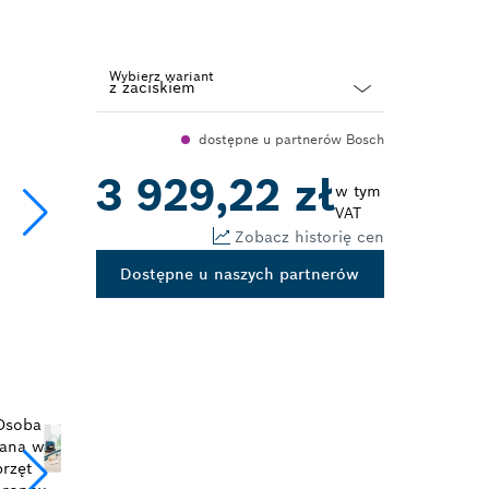
Wybierz wariant
Dropdown
dostępne u partnerów Bosch
closed
3 929,22 zł
w tym
VAT
Zobacz historię cen
Dostępne u naszych partnerów