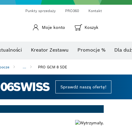
Punkty sprzedaży
PRO360
Kontakt
Moje konto
Koszyk
Laserowy miernik odległości
Kamery termowizyjne i termo-detektory
Kątomierze i mierniki nachylenia
ktualności
Kreator Zestawu
Promocje %
Dla duż
obocze
...
PRO GCM 8 SDE
 06SWISS
Sprawdź naszą ofertę!