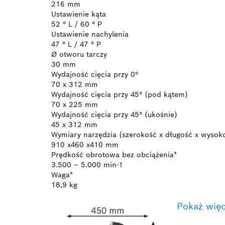
216 mm
Ustawienie kąta
52 ° L / 60 ° P
Ustawienie nachylenia
47 ° L / 47 ° P
Ø otworu tarczy
30 mm
Wydajność cięcia przy 0°
70 x 312 mm
Wydajność cięcia przy 45° (pod kątem)
70 x 225 mm
Wydajność cięcia przy 45° (ukośnie)
45 x 312 mm
Wymiary narzędzia (szerokość x długość x wysok
910 x460 x410 mm
Prędkość obrotowa bez obciążenia*
3.500 – 5.000 min-1
Waga*
18,9 kg
Pokaż więc