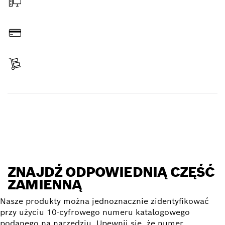
Zamów online
Zapłać
Otrzymaj zamówiony towar
Znajdź część zamienną
ZNAJDŹ ODPOWIEDNIĄ CZĘŚĆ
ZAMIENNĄ
Nasze produkty można jednoznacznie zidentyfikować
przy użyciu 10-cyfrowego numeru katalogowego
podanego na narzędziu. Upewnij się, że numer