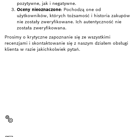
pozytywne, jak i negatywne.
Oceny nieoznaczone
: Pochodzą one od
użytkowników, których tożsamość i historia zakupów
nie zostały zweryfikowane. Ich autentyczność nie
została zweryfikowana.
Prosimy o krytyczne zapoznanie się ze wszystkimi
recenzjami i skontaktowanie się z naszym działem obsługi
klienta w razie jakichkolwiek pytań.
POTRZEBUJESZ CZĘŚCI
ZAMIENNYCH?
Tutaj szybko i łatwo znajdziesz części zamienne
pasujące do Twojego narzędzia Bosch Professional.
Wybierz część zamienną