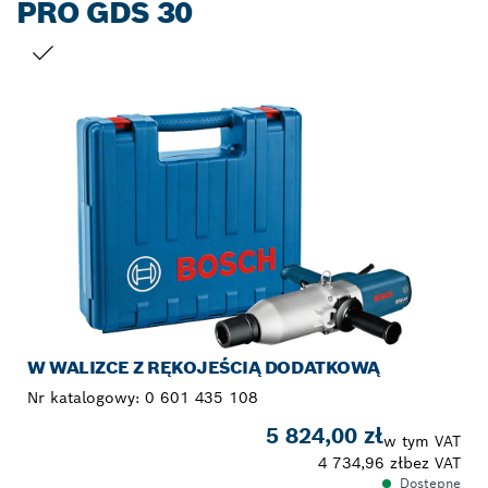
PRO GDS 30
TWÓJ WYBÓR
W WALIZCE Z RĘKOJEŚCIĄ DODATKOWĄ
Nr katalogowy:
0 601 435 108
5 824,00 zł
w tym VAT
4 734,96 zł
bez VAT
Dostępne