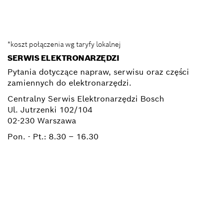
Elektronarzedzia.Info@pl.bosch.com
*koszt połączenia wg taryfy lokalnej
SERWIS ELEKTRONARZĘDZI
Pytania dotyczące napraw, serwisu oraz części
zamiennych do elektronarzędzi.
Centralny Serwis Elektronarzędzi Bosch
Ul. Jutrzenki 102/104
02-230 Warszawa
Pon. - Pt.:
8.30 – 16.30
+ 22 715 44 50*
+ 22 715 44 60*
BSC@pl.bosch.com