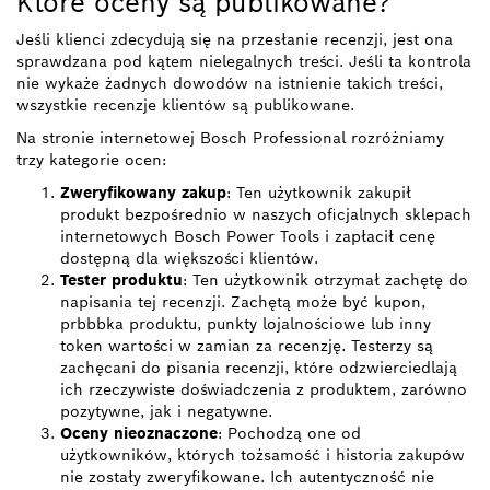
Które oceny są publikowane?
Jeśli klienci zdecydują się na przesłanie recenzji, jest ona
sprawdzana pod kątem nielegalnych treści. Jeśli ta kontrola
nie wykaże żadnych dowodów na istnienie takich treści,
wszystkie recenzje klientów są publikowane.
Na stronie internetowej Bosch Professional rozróżniamy
trzy kategorie ocen:
Zweryfikowany zakup
: Ten użytkownik zakupił
produkt bezpośrednio w naszych oficjalnych sklepach
internetowych Bosch Power Tools i zapłacił cenę
dostępną dla większości klientów.
Tester produktu
: Ten użytkownik otrzymał zachętę do
napisania tej recenzji. Zachętą może być kupon,
prbbbka produktu, punkty lojalnościowe lub inny
token wartości w zamian za recenzję. Testerzy są
zachęcani do pisania recenzji, które odzwierciedlają
ich rzeczywiste doświadczenia z produktem, zarówno
pozytywne, jak i negatywne.
Oceny nieoznaczone
: Pochodzą one od
użytkowników, których tożsamość i historia zakupów
nie zostały zweryfikowane. Ich autentyczność nie