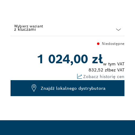
Wybierz wariant
Dropdown
Niedostępne
closed
1 024,00 zł
w tym VAT
832,52 zł
bez VAT
Zobacz historię cen
Znajdź lokalnego dystrybutora