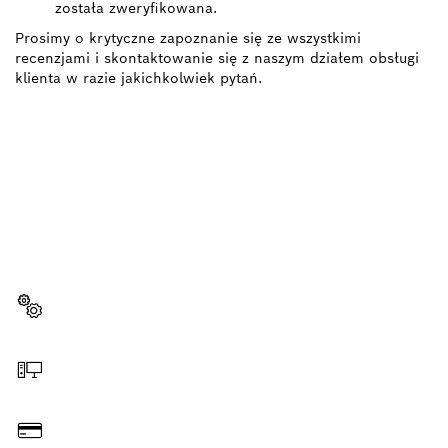
została zweryfikowana.
Prosimy o krytyczne zapoznanie się ze wszystkimi
recenzjami i skontaktowanie się z naszym działem obsługi
klienta w razie jakichkolwiek pytań.
POTRZEBUJESZ CZĘŚCI
ZAMIENNYCH?
Tutaj szybko i łatwo znajdziesz części zamienne
pasujące do Twojego narzędzia Bosch Professional.
Wybierz część zamienną
Zamów online