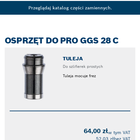
Przeglądaj katalog części zamiennych.
OSPRZĘT DO PRO GGS 28 C
TULEJA
Do szlifierek prostych
Tuleja mocuje frez
64,00 zł
w tym VAT
52,03 zł
bez VAT