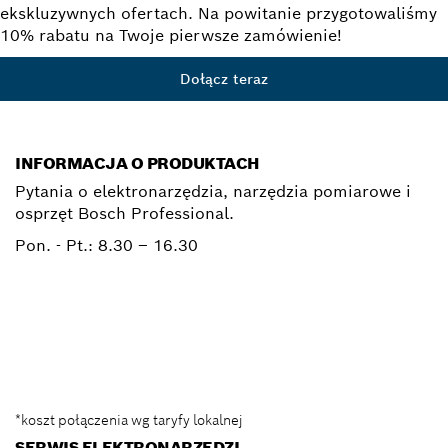
ekskluzywnych ofertach. Na powitanie przygotowaliśmy
10% rabatu na Twoje pierwsze zamówienie!
Dołącz teraz
INFORMACJA O PRODUKTACH
Pytania o elektronarzędzia, narzędzia pomiarowe i
osprzęt Bosch Professional.
Pon. - Pt.:
8.30 – 16.30
0 801 100 900
Elektronarzedzia.Info@pl.bosch.com
*koszt połączenia wg taryfy lokalnej
SERWIS ELEKTRONARZĘDZI