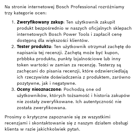
Na stronie internetowej Bosch Professional rozróżniamy
trzy kategorie ocen:
Zweryfikowany zakup
: Ten użytkownik zakupił
produkt bezpośrednio w naszych oficjalnych sklepach
internetowych Bosch Power Tools i zapłacił cenę
dostępną dla większości klientów.
Tester produktu
: Ten użytkownik otrzymał zachętę do
napisania tej recenzji. Zachętą może być kupon,
prbbbka produktu, punkty lojalnościowe lub inny
token wartości w zamian za recenzję. Testerzy są
zachęcani do pisania recenzji, które odzwierciedlają
ich rzeczywiste doświadczenia z produktem, zarówno
pozytywne, jak i negatywne.
Oceny nieoznaczone
: Pochodzą one od
użytkowników, których tożsamość i historia zakupów
nie zostały zweryfikowane. Ich autentyczność nie
została zweryfikowana.
Prosimy o krytyczne zapoznanie się ze wszystkimi
recenzjami i skontaktowanie się z naszym działem obsługi
klienta w razie jakichkolwiek pytań.