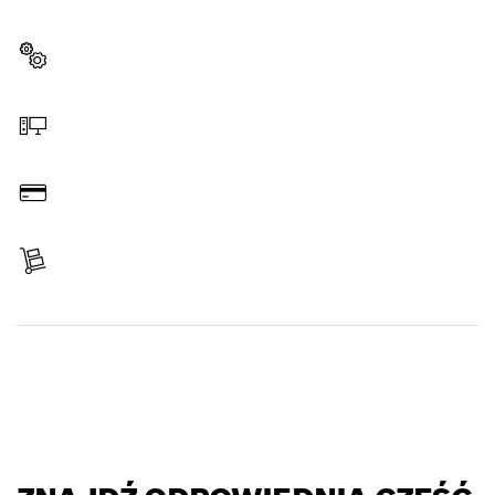
pasujące do Twojego narzędzia Bosch Professional.
Wybierz część zamienną
Zamów online
Zapłać
Otrzymaj zamówiony towar
Znajdź część zamienną