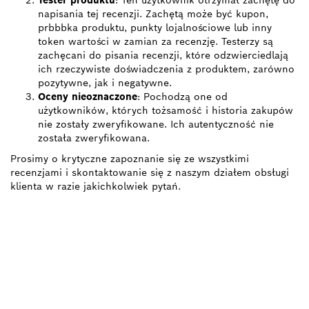
Tester produktu
: Ten użytkownik otrzymał zachętę do
napisania tej recenzji. Zachętą może być kupon,
prbbbka produktu, punkty lojalnościowe lub inny
token wartości w zamian za recenzję. Testerzy są
zachęcani do pisania recenzji, które odzwierciedlają
ich rzeczywiste doświadczenia z produktem, zarówno
pozytywne, jak i negatywne.
Oceny nieoznaczone
: Pochodzą one od
użytkowników, których tożsamość i historia zakupów
nie zostały zweryfikowane. Ich autentyczność nie
została zweryfikowana.
Prosimy o krytyczne zapoznanie się ze wszystkimi
recenzjami i skontaktowanie się z naszym działem obsługi
klienta w razie jakichkolwiek pytań.
POTRZEBUJESZ CZĘŚCI
ZAMIENNYCH?
Tutaj szybko i łatwo znajdziesz części zamienne