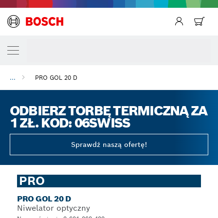
Powrót
...
PRO GOL 20 D
ODBIERZ TORBĘ TERMICZNĄ ZA
1 ZŁ. KOD: 06SWISS
Sprawdź naszą ofertę!
PRO
PRO GOL 20 D
Niwelator optyczny