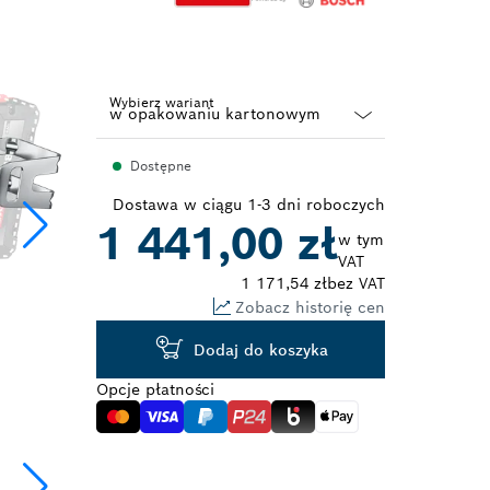
Wybierz wariant
Dropdown
Dostępne
closed
Dostawa w ciągu 1-3 dni roboczych
1 441,00 zł
w tym
VAT
1 171,54 zł
bez VAT
Zobacz historię cen
Dodaj do koszyka
Opcje płatności