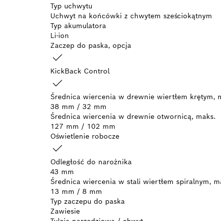
Typ uchwytu
Uchwyt na końcówki z chwytem sześciokątnym
Typ akumulatora
Li-ion
Zaczep do paska, opcja
KickBack Control
Średnica wiercenia w drewnie wiertłem krętym, 
38 mm / 32 mm
Średnica wiercenia w drewnie otwornicą, maks.
127 mm / 102 mm
Oświetlenie robocze
Odległość do narożnika
43 mm
Średnica wiercenia w stali wiertłem spiralnym, m
13 mm / 8 mm
Typ zaczepu do paska
Zawiesie
Tuleja narzędziowa / chwyt