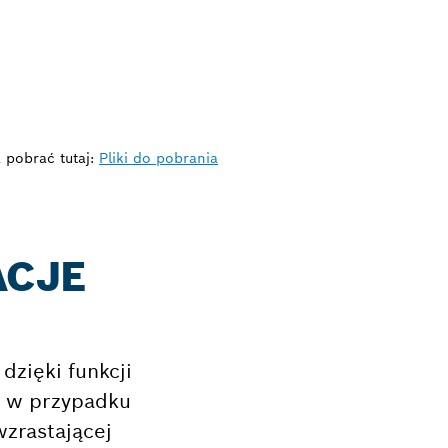
 pobrać tutaj:
Pliki do pobrania
ACJE
zięki funkcji
ń w przypadku
wzrastającej