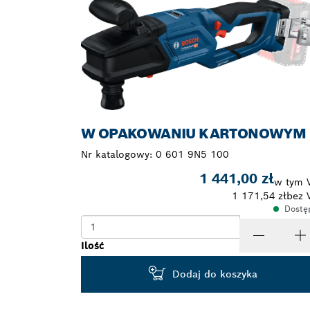
W OPAKOWANIU KARTONOWYM
Nr katalogowy:
0 601 9N5 100
1 441,00 zł
w tym 
1 171,54 zł
bez 
Dostę
Ilość
Dodaj do koszyka