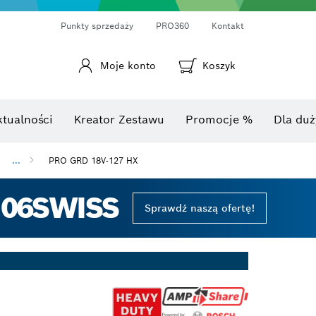
Punkty sprzedaży
PRO360
Kontakt
Moje konto
Koszyk
Laserowy miernik odległości
Kamery termowizyjne i termo-detektory
Kątomierze i mierniki nachylenia
ktualności
Kreator Zestawu
Promocje %
Dla duż
...
PRO GRD 18V-127 HX
 06SWISS
Sprawdź naszą ofertę!