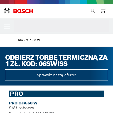
Powrót
...
PRO GTA 60 W
ODBIERZ TORBĘ TERMICZNĄ ZA
1 ZŁ. KOD: 06SWISS
Sprawdź naszą ofertę!
PRO
PRO GTA 60 W
Stół roboczy