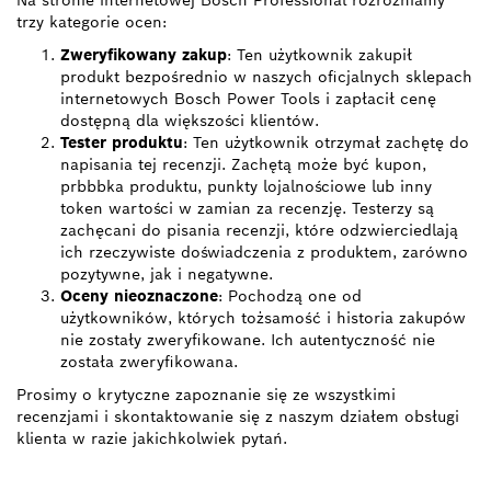
Na stronie internetowej Bosch Professional rozróżniamy
trzy kategorie ocen:
Zweryfikowany zakup
: Ten użytkownik zakupił
produkt bezpośrednio w naszych oficjalnych sklepach
internetowych Bosch Power Tools i zapłacił cenę
dostępną dla większości klientów.
Tester produktu
: Ten użytkownik otrzymał zachętę do
napisania tej recenzji. Zachętą może być kupon,
prbbbka produktu, punkty lojalnościowe lub inny
token wartości w zamian za recenzję. Testerzy są
zachęcani do pisania recenzji, które odzwierciedlają
ich rzeczywiste doświadczenia z produktem, zarówno
pozytywne, jak i negatywne.
Oceny nieoznaczone
: Pochodzą one od
użytkowników, których tożsamość i historia zakupów
nie zostały zweryfikowane. Ich autentyczność nie
została zweryfikowana.
Prosimy o krytyczne zapoznanie się ze wszystkimi
recenzjami i skontaktowanie się z naszym działem obsługi
klienta w razie jakichkolwiek pytań.