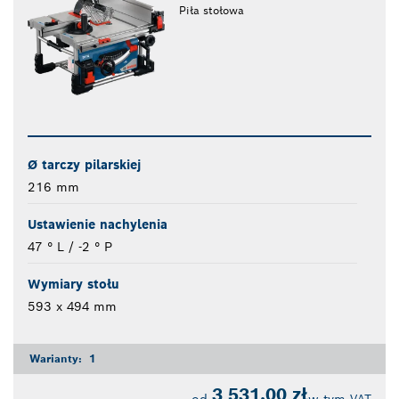
Piła stołowa
Ø tarczy pilarskiej
216 mm
Ustawienie nachylenia
47 ° L / -2 ° P
Wymiary stołu
593 x 494 mm
Warianty:
1
3 531,00 zł
od
w tym VAT