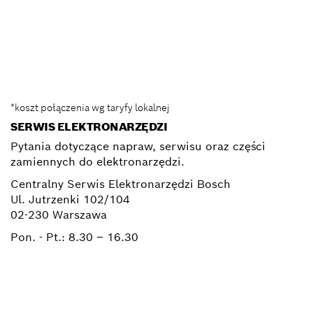
0 801 100 900
Elektronarzedzia.Info@pl.bosch.com
*koszt połączenia wg taryfy lokalnej
SERWIS ELEKTRONARZĘDZI
Pytania dotyczące napraw, serwisu oraz części
zamiennych do elektronarzędzi.
Centralny Serwis Elektronarzędzi Bosch
Ul. Jutrzenki 102/104
02-230 Warszawa
Pon. - Pt.:
8.30 – 16.30
+ 22 715 44 50*
+ 22 715 44 60*