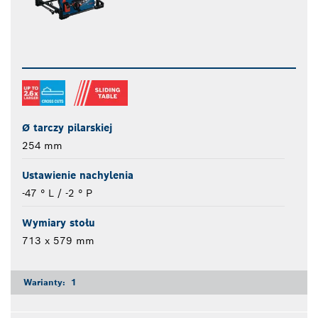
Ø tarczy pilarskiej
254 mm
Ustawienie nachylenia
-47 ° L / -2 ° P
Wymiary stołu
713 x 579 mm
Warianty:
1