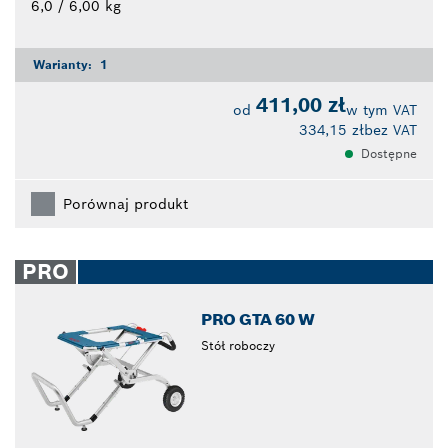
6,0 / 6,00 kg
Warianty:
1
411,00 zł
od
w tym VAT
334,15 zł
bez VAT
Dostępne
Porównaj produkt
PRO
PRO GTA 60 W
Stół roboczy