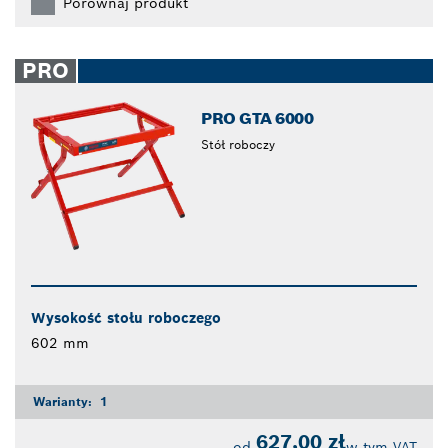
Porównaj produkt
PRO
PRO GTA 6000
Stół roboczy
Wysokość stołu roboczego
602 mm
Warianty:
1
627,00 zł
od
w tym VAT