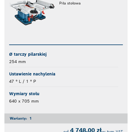
Piła stołowa
Ø tarczy pilarskiej
254 mm
Ustawienie nachylenia
47 ° L / 1 ° P
Wymiary stołu
640 x 705 mm
Warianty:
1
4 748,00 zł
od
w tym VAT