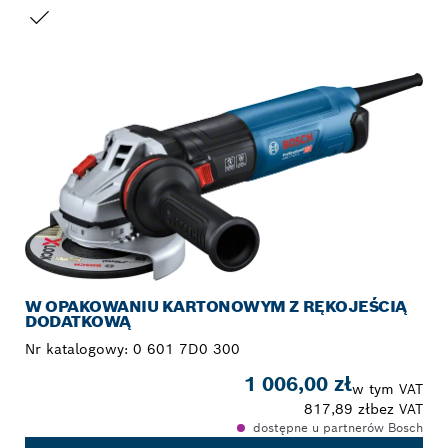
TWÓJ WYBÓR
W OPAKOWANIU KARTONOWYM Z RĘKOJEŚCIĄ
DODATKOWĄ
Nr katalogowy:
0 601 7D0 300
1 006,00 zł
w tym VAT
817,89 zł
bez VAT
dostępne u partnerów Bosch