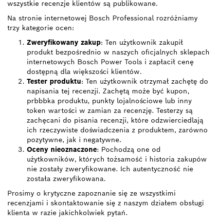
wszystkie recenzje klientów są publikowane.
Na stronie internetowej Bosch Professional rozróżniamy
trzy kategorie ocen:
Zweryfikowany zakup
: Ten użytkownik zakupił
produkt bezpośrednio w naszych oficjalnych sklepach
internetowych Bosch Power Tools i zapłacił cenę
dostępną dla większości klientów.
Tester produktu
: Ten użytkownik otrzymał zachętę do
napisania tej recenzji. Zachętą może być kupon,
prbbbka produktu, punkty lojalnościowe lub inny
token wartości w zamian za recenzję. Testerzy są
zachęcani do pisania recenzji, które odzwierciedlają
ich rzeczywiste doświadczenia z produktem, zarówno
pozytywne, jak i negatywne.
Oceny nieoznaczone
: Pochodzą one od
użytkowników, których tożsamość i historia zakupów
nie zostały zweryfikowane. Ich autentyczność nie
została zweryfikowana.
Prosimy o krytyczne zapoznanie się ze wszystkimi
recenzjami i skontaktowanie się z naszym działem obsługi
klienta w razie jakichkolwiek pytań.