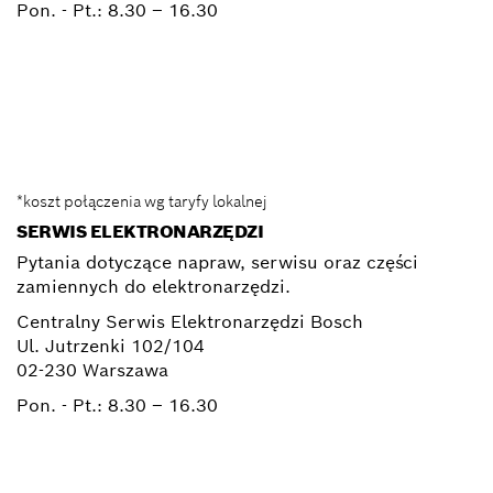
Pon. - Pt.:
8.30 – 16.30
0 801 100 900
Elektronarzedzia.Info@pl.bosch.com
*koszt połączenia wg taryfy lokalnej
SERWIS ELEKTRONARZĘDZI
Pytania dotyczące napraw, serwisu oraz części
zamiennych do elektronarzędzi.
Centralny Serwis Elektronarzędzi Bosch
Ul. Jutrzenki 102/104
02-230 Warszawa
Pon. - Pt.:
8.30 – 16.30
+ 22 715 44 50*
+ 22 715 44 60*