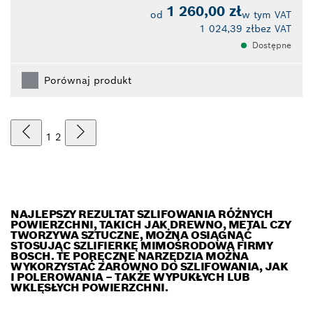
1 260,00 zł
od
w tym VAT
1 024,39 zł
bez VAT
Dostępne
Porównaj produkt
1
2
NAJLEPSZY REZULTAT SZLIFOWANIA RÓŻNYCH
POWIERZCHNI, TAKICH JAK DREWNO, METAL CZY
TWORZYWA SZTUCZNE, MOŻNA OSIĄGNĄĆ
STOSUJĄC SZLIFIERKĘ MIMOŚRODOWĄ FIRMY
BOSCH. TE PORĘCZNE NARZĘDZIA MOŻNA
WYKORZYSTAĆ ZARÓWNO DO SZLIFOWANIA, JAK
I POLEROWANIA – TAKŻE WYPUKŁYCH LUB
WKLĘSŁYCH POWIERZCHNI.