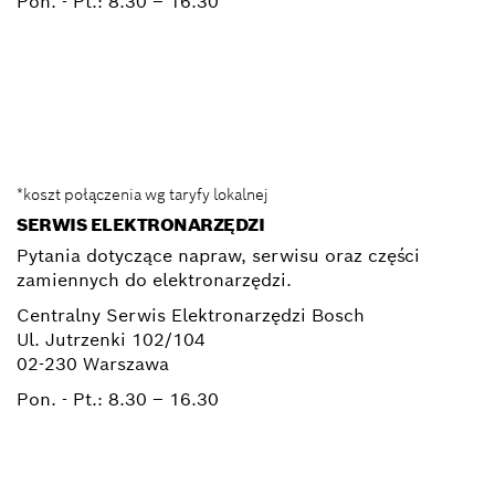
Pon. - Pt.:
8.30 – 16.30
0 801 100 900
Elektronarzedzia.Info@pl.bosch.com
*koszt połączenia wg taryfy lokalnej
SERWIS ELEKTRONARZĘDZI
Pytania dotyczące napraw, serwisu oraz części
zamiennych do elektronarzędzi.
Centralny Serwis Elektronarzędzi Bosch
Ul. Jutrzenki 102/104
02-230 Warszawa
Pon. - Pt.:
8.30 – 16.30
+ 22 715 44 50*
+ 22 715 44 60*