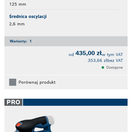
125 mm
Średnica oscylacji
2,6 mm
Warianty:
1
435,00 zł
od
w tym VAT
353,66 zł
bez VAT
Dostępne
Porównaj produkt
PRO