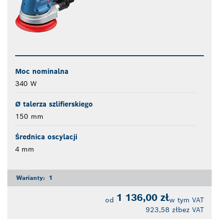
Moc nominalna
340 W
Ø talerza szlifierskiego
150 mm
Średnica oscylacji
4 mm
Warianty:
1
1 136,00 zł
od
w tym VAT
923,58 zł
bez VAT