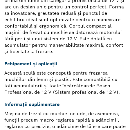
prima din lume din categoria profesională de 12 V şi
are un design unic pentru un control perfect. Forma
sa inovatoare, greutatea redusă şi punctul de
echilibru ideal sunt optimizate pentru o manevrare
confortabilă şi ergonomică. Corpul compact al
maşinii de frezat cu muchie se datorează motorului
fără perii şi unui sistem de 12 V. Este dotată cu
acumulator pentru manevrabilitate maximă, confort
şi libertate la frezare.
Echipament și aplicații
Această sculă este concepută pentru frezarea
muchiilor din lemn şi plastic. Este compatibilă cu
toţi acumulatorii şi toate încărcătoarele Bosch
Professional de 12 V (Sistem profesional de 12 V).
Informații suplimentare
Maşina de frezat cu muchie include, de asemenea,
funcţii precum macro reglarea rapidă a adâncimii,
reglarea cu precizie, o adâncime de tăiere care poate