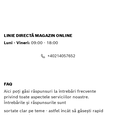
service.pt@ro.bosch.com
LINIE DIRECTĂ MAGAZIN ONLINE
Luni - Vineri:
09:00 - 18:00
+40214057652
shop@ro.bosch.com
FAQ
Aici poți găsi răspunsuri la întrebări frecvente
privind toate aspectele serviciilor noastre.
Întrebările și răspunsurile sunt
sortate clar pe teme - astfel încât să găsești rapid