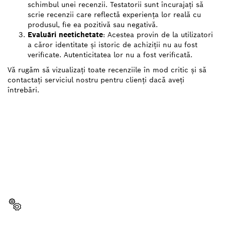
schimbul unei recenzii. Testatorii sunt încurajați să
scrie recenzii care reflectă experiența lor reală cu
produsul, fie ea pozitivă sau negativă.
Evaluări neetichetate
: Acestea provin de la utilizatori
a căror identitate și istoric de achiziții nu au fost
verificate. Autenticitatea lor nu a fost verificată.
Vă rugăm să vizualizați toate recenziile în mod critic și să
contactați serviciul nostru pentru clienți dacă aveți
întrebări.
AI NEVOIE DE O PIESĂ DE
SCHIMB?
Aici veţi găsi rapid şi uşor piesele de schimb
potrivite pentru scula ta profesională Bosch.
Selectează o piesă de schimb