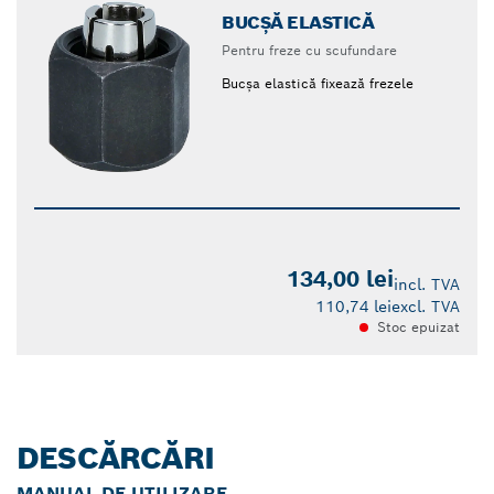
BUCȘĂ ELASTICĂ
Pentru freze cu scufundare
Bucșa elastică fixează frezele
134,00 lei
incl. TVA
110,74 lei
excl. TVA
Stoc epuizat
DESCĂRCĂRI
MANUAL DE UTILIZARE