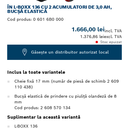
ÎN L-BOXX 136 CU 2 ACUMULATORI DE 3,0 AH,
BUCŞĂ ELASTICĂ
Cod produs:
0 601 6B0 000
1.666,00 lei
incl. TVA
1.376,86 lei
excl. TVA
Stoc epuizat
Găseşte un distribuitor autorizat local
Inclus la toate variantele
Cheie fixă 17 mm (număr de piesă de schimb 2 609
110 438)
Bucşă elastică de prindere cu piuliţă olandeză de 8
mm
Cod produs: 2 608 570 134
Suplimentar la această variantă
L-BOXX 136