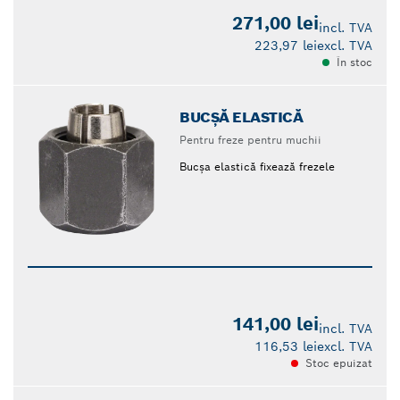
271,00 lei
incl. TVA
223,97 lei
excl. TVA
În stoc
BUCȘĂ ELASTICĂ
Pentru freze pentru muchii
Bucșa elastică fixează frezele
141,00 lei
incl. TVA
116,53 lei
excl. TVA
Stoc epuizat