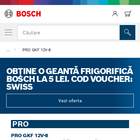
Căutare
...
PRO GKF 12V-8
Înapoi
OBȚINE O GEANTĂ FRIGORIFICĂ
BOSCH LA 5 LEI. COD VOUCHER:
SWISS
Vezi oferta
PRO
PRO GKF 12V-8