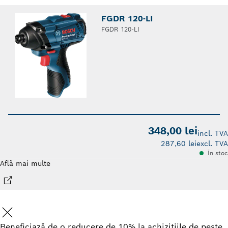
FGDR 120-LI
FGDR 120-LI
348,00 lei
incl. TVA
287,60 lei
excl. TVA
În stoc
Află mai multe
Beneficiază de o reducere de 10% la achizițiile de peste