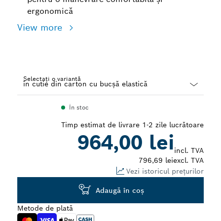
ergonomică
View more
Selectați o variantă
Dropdown
În stoc
closed
Timp estimat de livrare 1-2 zile lucrătoare
964,00 lei
incl. TVA
796,69 lei
excl. TVA
Vezi istoricul prețurilor
Adaugă în coş
Metode de plată