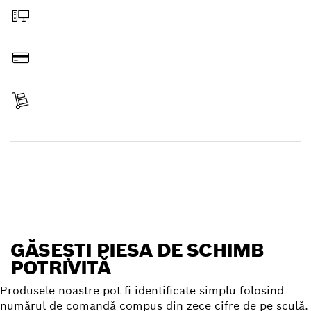
Comandă online
Plăteşte
Primeşte articolul
Găseşte o piesă de schimb
GĂSEŞTI PIESA DE SCHIMB
POTRIVITĂ
Produsele noastre pot fi identificate simplu folosind
numărul de comandă compus din zece cifre de pe sculă.