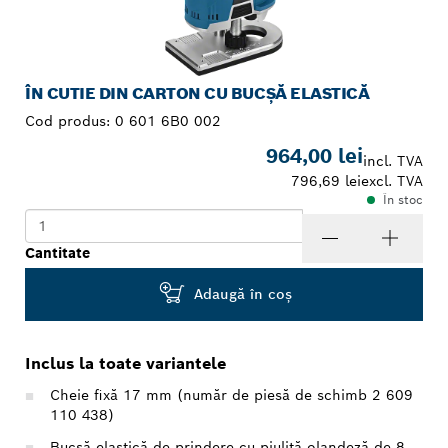
ÎN CUTIE DIN CARTON CU BUCŞĂ ELASTICĂ
Cod produs:
0 601 6B0 002
964,00 lei
incl. TVA
796,69 lei
excl. TVA
În stoc
Cantitate
Adaugă în coş
Inclus la toate variantele
Cheie fixă 17 mm (număr de piesă de schimb 2 609
110 438)
Bucşă elastică de prindere cu piuliţă olandeză de 8