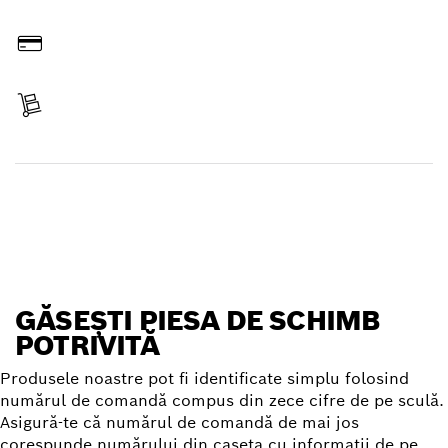
Comandă online
Plăteşte
Primeşte articolul
Găseşte o piesă de schimb
GĂSEŞTI PIESA DE SCHIMB
POTRIVITĂ
Produsele noastre pot fi identificate simplu folosind
numărul de comandă compus din zece cifre de pe sculă.
Asigură-te că numărul de comandă de mai jos
corespunde numărului din caseta cu informaţii de pe