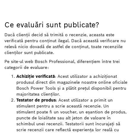
Ce evaluări sunt publicate?
Dacă clienții decid să trimită o recenzie, aceasta este
verificată pentru conținut ilegal. Dacă această verificare nu
relevă nicio dovadă de astfel de conținut, toate recenziile
clienților sunt publicate.
Pe site-ul web Bosch Professional, diferențiem între trei
categorii de evaluare:
Achiziție verificată
: Acest utilizator a achiziționat
produsul direct din magazinele noastre online oficiale
Bosch Power Tools și a plătit prețul disponibil pentru
majoritatea clienților.
Testator de produs
: Acest utilizator a primit un
stimulent pentru a scrie această recenzie. Un
stimulent poate fi un voucher, un eșantion de produs,
puncte de loialitate sau alt jeton de valoare în
schimbul unei recenzii. Testatorii sunt încurajați să
scrie recenzii care reflectă experiența lor reală cu