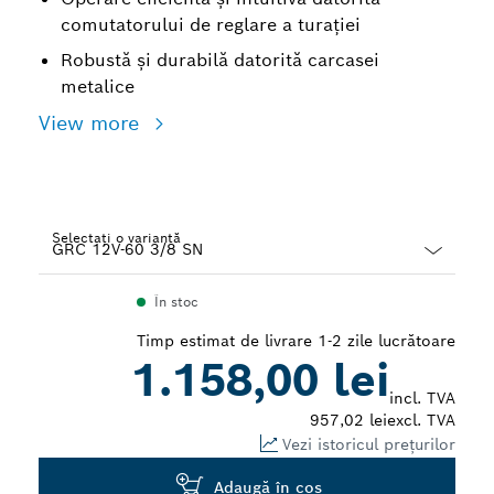
comutatorului de reglare a turaţiei
Robustă şi durabilă datorită carcasei
metalice
View more
Selectați o variantă
Dropdown
În stoc
closed
Timp estimat de livrare 1-2 zile lucrătoare
1.158,00 lei
incl. TVA
957,02 lei
excl. TVA
Vezi istoricul prețurilor
Adaugă în coş