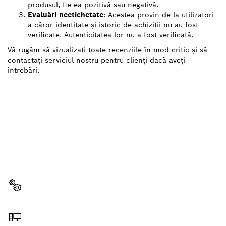
produsul, fie ea pozitivă sau negativă.
Evaluări neetichetate
: Acestea provin de la utilizatori
a căror identitate și istoric de achiziții nu au fost
verificate. Autenticitatea lor nu a fost verificată.
Vă rugăm să vizualizați toate recenziile în mod critic și să
contactați serviciul nostru pentru clienți dacă aveți
întrebări.
AI NEVOIE DE O PIESĂ DE
SCHIMB?
Aici veţi găsi rapid şi uşor piesele de schimb
potrivite pentru scula ta profesională Bosch.
Selectează o piesă de schimb