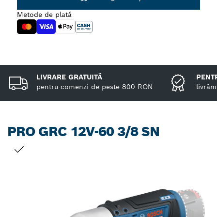
Metode de plată
LIVRARE GRATUITĂ
PENTR
pentru comenzi de peste 800 RON
livrăm
PRO GRC 12V-60 3/8 SN
SELECȚIA DVS.