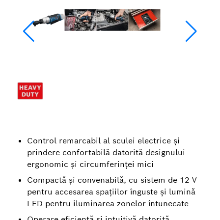
Control remarcabil al sculei electrice şi
prindere confortabilă datorită designului
ergonomic şi circumferinţei mici
Compactă şi convenabilă, cu sistem de 12 V
pentru accesarea spaţiilor înguste şi lumină
LED pentru iluminarea zonelor întunecate
Operare eficientă şi intuitivă datorită