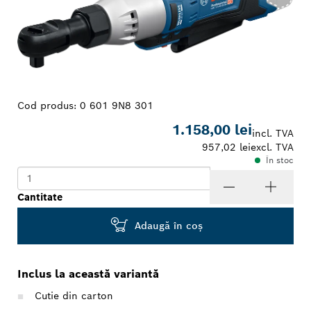
Cod produs:
0 601 9N8 301
1.158,00 lei
incl. TVA
957,02 lei
excl. TVA
În stoc
Cantitate
Adaugă în coş
Inclus la această variantă
Cutie din carton