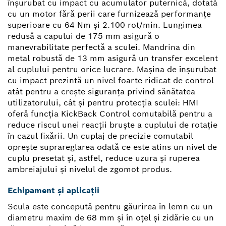
înşurubat cu impact cu acumulator puternică, dotată
cu un motor fără perii care furnizează performanţe
superioare cu 64 Nm şi 2.100 rot/min. Lungimea
redusă a capului de 175 mm asigură o
manevrabilitate perfectă a sculei. Mandrina din
metal robustă de 13 mm asigură un transfer excelent
al cuplului pentru orice lucrare. Maşina de înşurubat
cu impact prezintă un nivel foarte ridicat de control
atât pentru a creşte siguranţa privind sănătatea
utilizatorului, cât şi pentru protecţia sculei: HMI
oferă funcţia KickBack Control comutabilă pentru a
reduce riscul unei reacţii bruşte a cuplului de rotaţie
în cazul fixării. Un cuplaj de precizie comutabil
opreşte suprareglarea odată ce este atins un nivel de
cuplu presetat şi, astfel, reduce uzura şi ruperea
ambreiajului şi nivelul de zgomot produs.
Echipament și aplicații
Scula este concepută pentru găurirea în lemn cu un
diametru maxim de 68 mm şi în oţel şi zidărie cu un