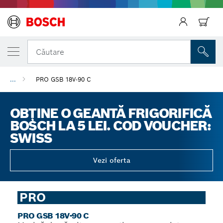
Căutare
...
PRO GSB 18V-90 C
Înapoi
OBȚINE O GEANTĂ FRIGORIFICĂ
BOSCH LA 5 LEI. COD VOUCHER:
SWISS
Vezi oferta
PRO
PRO GSB 18V-90 C