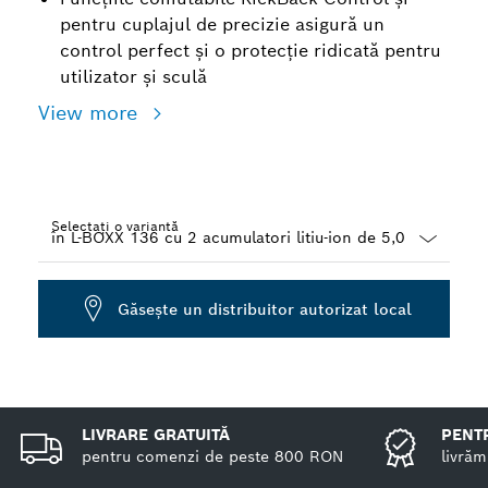
pentru cuplajul de precizie asigură un
control perfect şi o protecţie ridicată pentru
utilizator şi sculă
View more
Selectați o variantă
Dropdown
closed
Găseşte un distribuitor autorizat local
LIVRARE GRATUITĂ
PENTR
pentru comenzi de peste 800 RON
livrăm