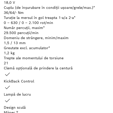
18,0 V
Cuplu (de înşurubare în condiţii uşoare/grele/max.)*
36/64/- Nm
Turaţie la mersul în gol treapta 1-a/a 2-a*
0 – 630 / 0 – 2.100 rot/min
Număr percuţii, maxim*
29.500 percuţii/min
Domeniu de strângere, minim/maxim
1,5 / 13 mm
Greutate excl. acumulator*
1,2 kg
Trepte ale momentului de torsiune
21
Clemă opţională de prindere la centură
KickBack Control
Lampă de lucru
Design sculă
Mâner T