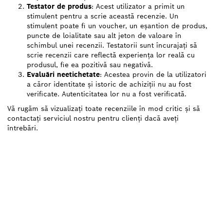
Testator de produs
: Acest utilizator a primit un
stimulent pentru a scrie această recenzie. Un
stimulent poate fi un voucher, un eșantion de produs,
puncte de loialitate sau alt jeton de valoare în
schimbul unei recenzii. Testatorii sunt încurajați să
scrie recenzii care reflectă experiența lor reală cu
produsul, fie ea pozitivă sau negativă.
Evaluări neetichetate
: Acestea provin de la utilizatori
a căror identitate și istoric de achiziții nu au fost
verificate. Autenticitatea lor nu a fost verificată.
Vă rugăm să vizualizați toate recenziile în mod critic și să
contactați serviciul nostru pentru clienți dacă aveți
întrebări.
AI NEVOIE DE O PIESĂ DE
SCHIMB?
Aici veţi găsi rapid şi uşor piesele de schimb