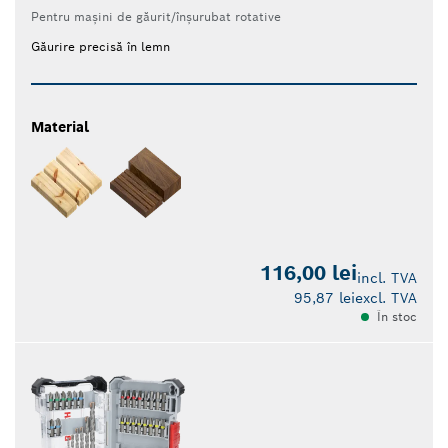
Pentru mașini de găurit/înșurubat rotative
Găurire precisă în lemn
Material
116,00 lei
incl. TVA
95,87 lei
excl. TVA
În stoc