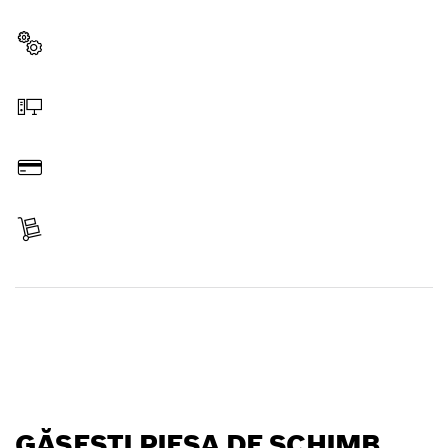
potrivite pentru scula ta profesională Bosch.
Selectează o piesă de schimb
Comandă online
Plăteşte
Primeşte articolul
Găseşte o piesă de schimb
GĂSEŞTI PIESA DE SCHIMB