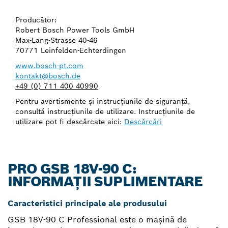
Producător:
Robert Bosch Power Tools GmbH
Max-Lang-Strasse 40-46
70771 Leinfelden-Echterdingen
www.bosch-pt.com
kontakt@bosch.de
+49 (0) 711 400 40990
Pentru avertismente şi instrucţiunile de siguranţă,
consultă instrucţiunile de utilizare. Instrucţiunile de
utilizare pot fi descărcate aici:
Descărcări
PRO GSB 18V-90 C:
INFORMAȚII SUPLIMENTARE
Caracteristici principale ale produsului
GSB 18V-90 C Professional este o maşină de