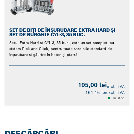
SET DE BIȚI DE ÎNȘURUBARE EXTRA HARD ȘI
SET DE BURGHIE CYL-3, 35 BUC.
Setul Extra Hard și CYL-3, 35 buc., este un set complet, cu
sistem Pick and Click, pentru toate sarcinile standard de
înșurubare și găurire în beton și piatră
195,00 lei
incl. TVA
161,16 lei
excl. TVA
În stoc
DESCĂRCĂRI