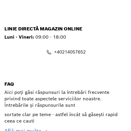
LINIE DIRECTĂ MAGAZIN ONLINE
Luni - Vineri:
09:00 - 18:00
+40214057652
shop@ro.bosch.com
FAQ
Aici poți găsi răspunsuri la întrebări frecvente
privind toate aspectele serviciilor noastre.
Întrebările și răspunsurile sunt
sortate clar pe teme - astfel încât să găsești rapid
ceea ce cauti
Află mai multe