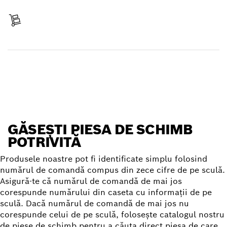
Plăteşte
Primeşte articolul
Găseşte o piesă de schimb
GĂSEŞTI PIESA DE SCHIMB
POTRIVITĂ
Produsele noastre pot fi identificate simplu folosind
numărul de comandă compus din zece cifre de pe sculă.
Asigură-te că numărul de comandă de mai jos
corespunde numărului din caseta cu informaţii de pe
sculă. Dacă numărul de comandă de mai jos nu
corespunde celui de pe sculă, foloseşte catalogul nostru
de piese de schimb pentru a căuta direct piesa de care