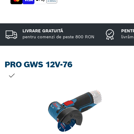
LIVRARE GRATUITĂ
PENTR
pentru comenzi de peste 800 RON
livrăm
PRO GWS 12V-76
SELECȚIA DVS.