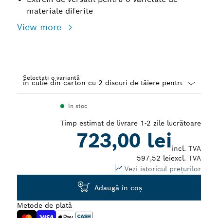
materiale diferite
View more
Selectați o variantă
Dropdown
În stoc
closed
Timp estimat de livrare 1-2 zile lucrătoare
723,00 lei
incl. TVA
597,52 lei
excl. TVA
Vezi istoricul prețurilor
Adaugă în coş
Metode de plată