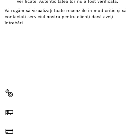
verificate. Autenticitatea lor nu a fost verificată.
Vă rugăm să vizualizați toate recenziile în mod critic și să
contactați serviciul nostru pentru clienți dacă aveți
întrebări.
AI NEVOIE DE O PIESĂ DE
SCHIMB?
Aici veţi găsi rapid şi uşor piesele de schimb
potrivite pentru scula ta profesională Bosch.
Selectează o piesă de schimb
Comandă online