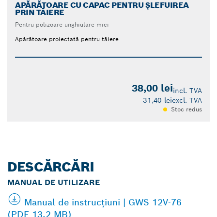
APĂRĂTOARE CU CAPAC PENTRU ȘLEFUIREA
PRIN TĂIERE
Pentru polizoare unghiulare mici
Apărătoare proiectată pentru tăiere
38,00 lei
incl. TVA
31,40 lei
excl. TVA
Stoc redus
DESCĂRCĂRI
MANUAL DE UTILIZARE
Manual de instrucţiuni | GWS 12V-76
(PDF 13.2 MB)