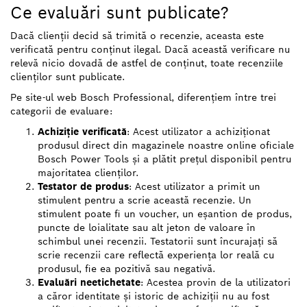
Ce evaluări sunt publicate?
Dacă clienții decid să trimită o recenzie, aceasta este
verificată pentru conținut ilegal. Dacă această verificare nu
relevă nicio dovadă de astfel de conținut, toate recenziile
clienților sunt publicate.
Pe site-ul web Bosch Professional, diferențiem între trei
categorii de evaluare:
Achiziție verificată
: Acest utilizator a achiziționat
produsul direct din magazinele noastre online oficiale
Bosch Power Tools și a plătit prețul disponibil pentru
majoritatea clienților.
Testator de produs
: Acest utilizator a primit un
stimulent pentru a scrie această recenzie. Un
stimulent poate fi un voucher, un eșantion de produs,
puncte de loialitate sau alt jeton de valoare în
schimbul unei recenzii. Testatorii sunt încurajați să
scrie recenzii care reflectă experiența lor reală cu
produsul, fie ea pozitivă sau negativă.
Evaluări neetichetate
: Acestea provin de la utilizatori
a căror identitate și istoric de achiziții nu au fost