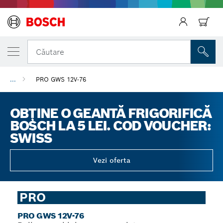
Căutare
...
PRO GWS 12V-76
Înapoi
OBȚINE O GEANTĂ FRIGORIFICĂ
BOSCH LA 5 LEI. COD VOUCHER:
SWISS
Vezi oferta
PRO
PRO GWS 12V-76