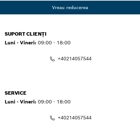
Vreau reducerea
SUPORT CLIENȚI
Luni - Vineri:
09:00 - 18:00
+40214057544
contact.pt@ro.bosch.com
SERVICE
Luni - Vineri:
09:00 - 18:00
+40214057544
service.pt@ro.bosch.com