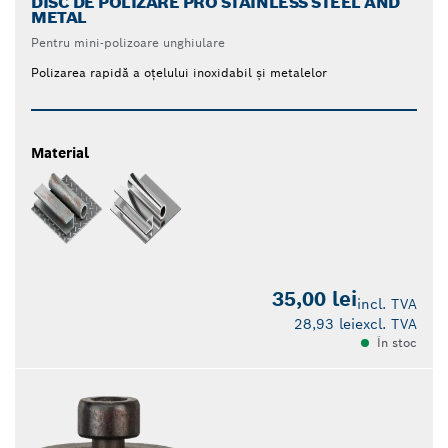
DISC DE POLIZARE PRO STAINLESS STEEL AND
METAL
Pentru mini-polizoare unghiulare
Polizarea rapidă a oțelului inoxidabil și metalelor
Material
35,00 lei
incl. TVA
28,93 lei
excl. TVA
În stoc