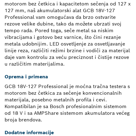
motorom bez četkica i kapacitetom sečenja od 127 x
127 mm, naš akumulatorski alat GCB 18V-127
Professional vam omogućava da brzo ostvarite
rezove velike dubine, tako da možete ubrzati svoj
tempo rada. Pored toga, seče metal sa niskim
vibracijama i gotovo bez varnice, što čini rezanje
metala udobnijim. LED osvetljenje za osvetljavanje
linije reza, različiti režimi brzine i vodiči za materijal
daje vam kontrolu za veću preciznost i čistije rezove
u različitim materijalima.
Oprema i primena
GCB 18V-127 Professional je moćna tračna testera s
motorom bez četkica za sečenje konvencionalnih
materijala, posebno metalnih profila i cevi.
Kompatibilan je sa Bosch profesionalnim sistemom
od 18 V i sa AMPShare sistemom akumulatora većeg
broja brendova.
Dodatne informacije