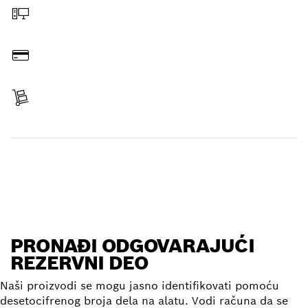
Poruči na mreži
Plati
Primi svoj predmet
Pronađi rezervni deo
PRONAĐI ODGOVARAJUĆI
REZERVNI DEO
Naši proizvodi se mogu jasno identifikovati pomoću
desetocifrenog broja dela na alatu. Vodi računa da se