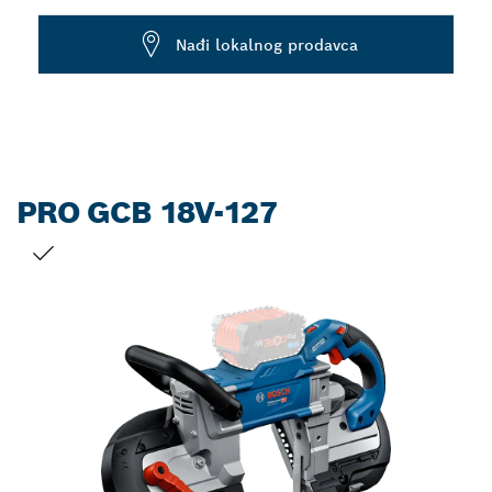
Dropdown
Nađi lokalnog prodavca
closed
PRO GCB 18V-127
VAŠ IZBOR