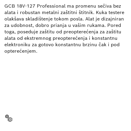
GCB 18V-127 Professional ma promenu sečiva bez
alata i robustan metalni zaštitni štitnik. Kuka testere
olakšava skladištenje tokom posla. Alat je dizajniran
za udobnost, dobro prianja u vašim rukama. Pored
toga, poseduje zaštitu od preopterećenja za zaštitu
alata od ekstremnog preopterećenja i konstantnu
elektroniku za gotovo konstantnu brzinu čak i pod
opterećenjem.
POTREBAN TI JE REZERVNI
DEO?
Ovde ćeš brzo i lako pronaći odgovarajuće rezervne
delove za svoj profesionalni Bosch alat.
Izaberi rezervni deo