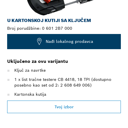
U KARTONSKOJ KUTIJI SA KLJUČEM
Broj porudžbine:
0 601 2B7 000
Nađi lokalnog prodavca
Uključeno za ovu varijantu
Ključ za navrtke
1 x list tračne testere CB 4418, 18 TPI (dostupno
posebno kao set od 2: 2 608 649 006)
Kartonska kutija
Tvoj izbor