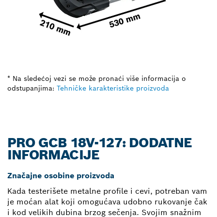
* Na sledećoj vezi se može pronaći više informacija o
odstupanjima:
Tehničke karakteristike proizvoda
PRO GCB 18V-127: DODATNE
INFORMACIJE
Značajne osobine proizvoda
Kada testerišete metalne profile i cevi, potreban vam
je moćan alat koji omogućava udobno rukovanje čak
i kod velikih dubina brzog sečenja. Svojim snažnim