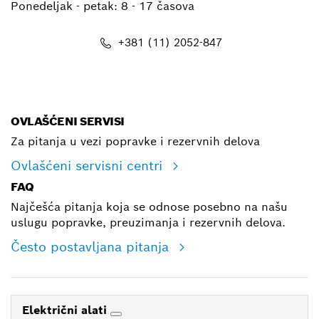
Ponedeljak - petak:
8 - 17 časova
+381 (11) 2052-847
E-mail
OVLAŠĆENI SERVISI
Za pitanja u vezi popravke i rezervnih delova
Ovlašćeni servisni centri
FAQ
Najčešća pitanja koja se odnose posebno na našu
uslugu popravke, preuzimanja i rezervnih delova.
Često postavljana pitanja
Električni alati