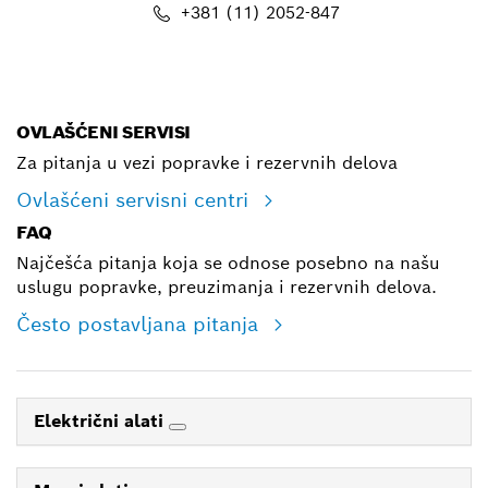
+381 (11) 2052-847
E-mail
OVLAŠĆENI SERVISI
Za pitanja u vezi popravke i rezervnih delova
Ovlašćeni servisni centri
FAQ
Najčešća pitanja koja se odnose posebno na našu
uslugu popravke, preuzimanja i rezervnih delova.
Često postavljana pitanja
Električni alati