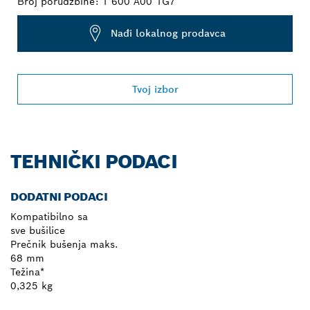
Broj porudžbine:
1 600 A00 1G7
Nađi lokalnog prodavca
Tvoj izbor
TEHNIČKI PODACI
DODATNI PODACI
Kompatibilno sa
sve bušilice
Prečnik bušenja maks.
68 mm
Težina*
0,325 kg