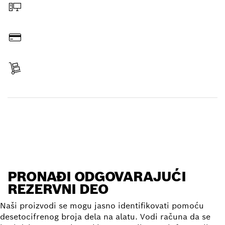
Poruči na mreži
Plati
Primi svoj predmet
Pronađi rezervni deo
PRONAĐI ODGOVARAJUĆI
REZERVNI DEO
Naši proizvodi se mogu jasno identifikovati pomoću
desetocifrenog broja dela na alatu. Vodi računa da se