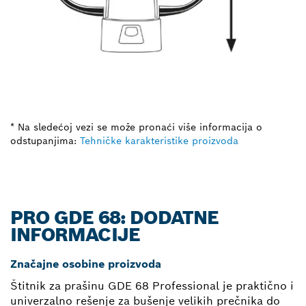
* Na sledećoj vezi se može pronaći više informacija o
odstupanjima:
Tehničke karakteristike proizvoda
PRO GDE 68: DODATNE
INFORMACIJE
Značajne osobine proizvoda
Štitnik za prašinu GDE 68 Professional je praktično i
univerzalno rešenje za bušenje velikih prečnika do