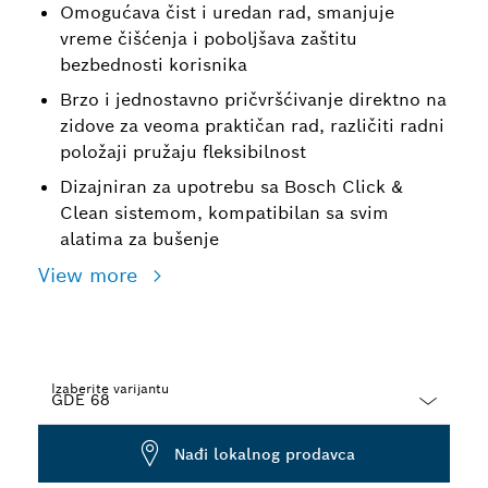
Omogućava čist i uredan rad, smanjuje
vreme čišćenja i poboljšava zaštitu
bezbednosti korisnika
Brzo i jednostavno pričvršćivanje direktno na
zidove za veoma praktičan rad, različiti radni
položaji pružaju fleksibilnost
Dizajniran za upotrebu sa Bosch Click &
Clean sistemom, kompatibilan sa svim
alatima za bušenje
View more
Izaberite varijantu
Dropdown
Nađi lokalnog prodavca
closed