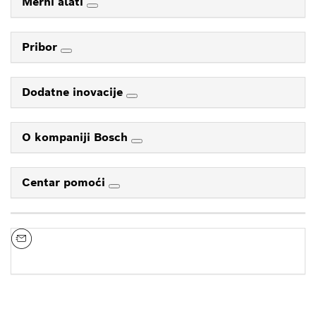
Merni alati
Pribor
Dodatne inovacije
O kompaniji Bosch
Centar pomoći