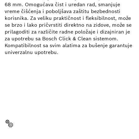
68 mm. Omogućava čist i uredan rad, smanjuje
vreme čišćenja i poboljšava zaštitu bezbednosti
korisnika. Za veliku praktičnost i fleksibilnost, može
se brzo i lako pričvrstiti direktno na zidove, može se
prilagoditi za različite radne položaje i dizajniran je
za upotrebu sa Bosch Click & Clean sistemom.
Kompatibilnost sa svim alatima za bušenje garantuje
univerzalnu upotrebu.
POTREBAN TI JE REZERVNI
DEO?
Ovde ćeš brzo i lako pronaći odgovarajuće rezervne
delove za svoj profesionalni Bosch alat.
Izaberi rezervni deo