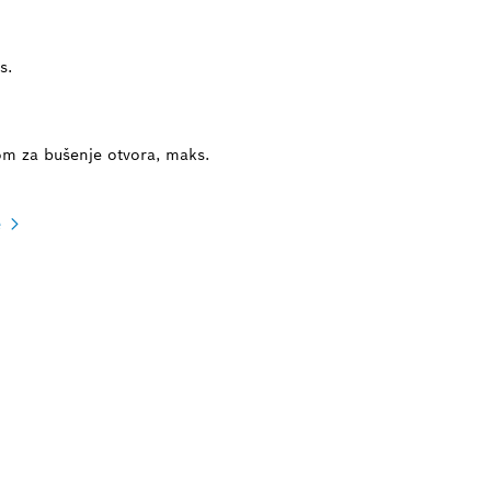
s.
m za bušenje otvora, maks.
e