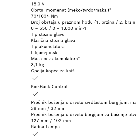
18,0 V
Obrtni momenat (meko/tvrdo/maks.)*
70/100/- Nm
Broj obrtaja u praznom hodu (1. brzina / 2. brzin
0 – 550 / 0 – 1.800 min-1
Tip stezne glave
Klasična stezna glava
Tip akumulatora
Litijum-jonski
Masa bez akumulatora*
3,1 kg
Opcija kopče za kaiš
KickBack Control
Prečnik bušenja u drvetu svrdlastom burgijom, ma
38 mm / 32 mm
Prečnik bušenja u drvetu burgijom za bušenje otv
127 mm / 102 mm
Radna Lampa