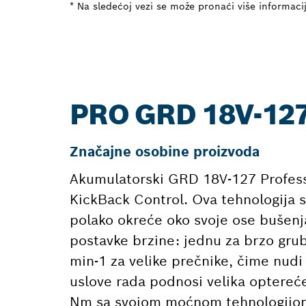
* Na sledećoj vezi se može pronaći više informaci
PRO GRD 18V-12
Značajne osobine proizvoda
Akumulatorski GRD 18V-127 Profess
KickBack Control. Ova tehnologija sm
polako okreće oko svoje ose bušenja
postavke brzine: jednu za brzo gru
min-1 za velike prečnike, čime nudi
uslove rada podnosi velika opter
Nm sa svojom moćnom tehnologijom 