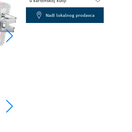
Dropdown
Nađi lokalnog prodavca
closed