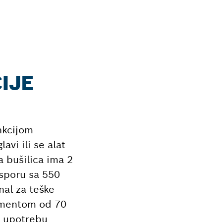
IJE
nkcijom
vi ili se alat
 bušilica ima 2
 sporu sa 550
nal za teške
omentom od 70
a upotrebu