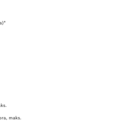
a)*
ks.
ora, maks.