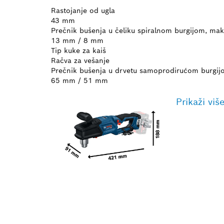
Rastojanje od ugla
43 mm
Prečnik bušenja u čeliku spiralnom burgijom, mak
13 mm / 8 mm
Tip kuke za kaiš
Račva za vešanje
Prečnik bušenja u drvetu samoprodirućom burgijo
65 mm / 51 mm
Prikaži viš