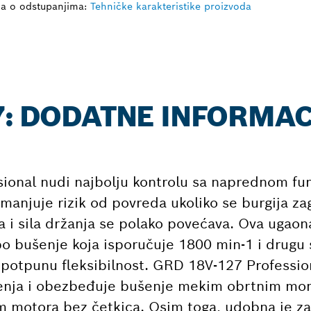
ja o odstupanjima:
Tehničke karakteristike proizvoda
7: DODATNE INFORMAC
ional nudi najbolju kontrolu sa naprednom fu
anjuje rizik od povreda ukoliko se burgija zagla
 i sila držanja se polako povećava. Ova ugaona
bo bušenje koja isporučuje 1800 min-1 i drugu
 potpunu fleksibilnost. GRD 18V-127 Professio
ećenja i obezbeđuje bušenje mekim obrtnim m
motora bez četkica. Osim toga, udobna je z