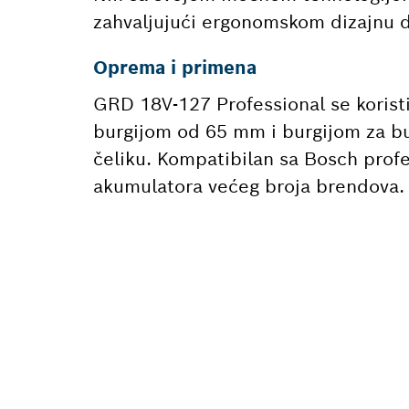
zahvaljujući ergonomskom dizajnu d
Oprema i primena
GRD 18V-127 Professional se koris
burgijom od 65 mm i burgijom za bu
čeliku. Kompatibilan sa Bosch pro
akumulatora većeg broja brendova.
POTREB
Ovde ćeš brzo i
profesionalni B