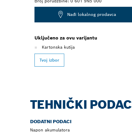
Broj porudžbine:
0 601 9N5 000
Nađi lokalnog prodavca
Uključeno za ovu varijantu
Kartonska kutija
Tvoj izbor
TEHNIČKI PODAC
DODATNI PODACI
Napon akumulatora