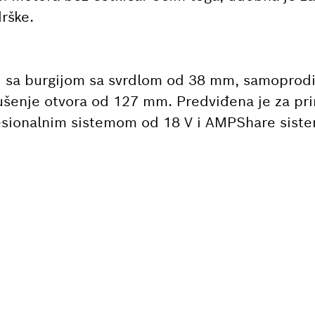
rške.
ti sa burgijom sa svrdlom od 38 mm, samopro
šenje otvora od 127 mm. Predviđena je za pri
fesionalnim sistemom od 18 V i AMPShare sis
AN TI JE REZERVNI D
 lako pronaći odgovarajuće rezervne delove za
osch alat.