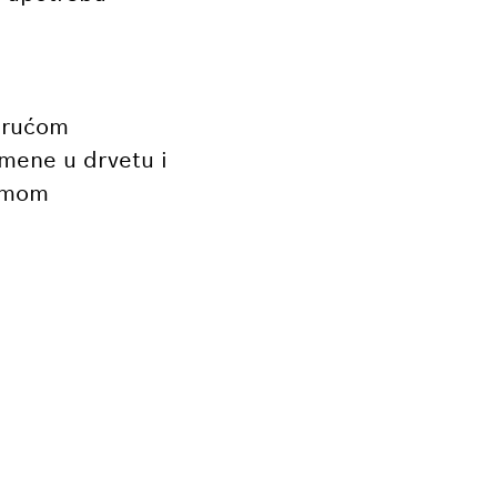
dirućom
mene u drvetu i
temom
EO?
 svoj