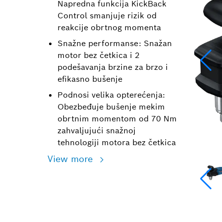
Napredna funkcija KickBack
Control smanjuje rizik od
reakcije obrtnog momenta
Snažne performanse: Snažan
motor bez četkica i 2
podešavanja brzine za brzo i
efikasno bušenje
Podnosi velika opterećenja:
Obezbeđuje bušenje mekim
obrtnim momentom od 70 Nm
zahvaljujući snažnoj
tehnologiji motora bez četkica
View more