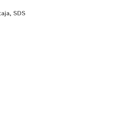
taja, SDS
EO?
 svoj