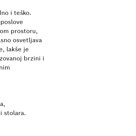
no i teško.
 poslove
nom prostoru,
asno osvetljava
, lakše je
zovanoj brzini i
vnim
a,
 stolara.