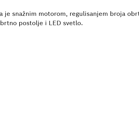
a je snažnim motorom, regulisanjem broja obr
brtno postolje i LED svetlo.
AN TI JE REZERVNI D
 lako pronaći odgovarajuće rezervne delove za
osch alat.