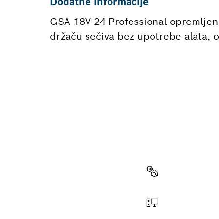
Dodatne informacije
GSA 18V-24 Professional opremljen
držaču sečiva bez upotrebe alata, o
POTREB
Ovde ćeš brzo i
profesionalni B
Izaberi rezervni deo
Poruči na mreži