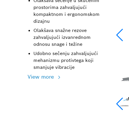
Olakšava sečenje u skučenim
prostorima zahvaljujući
kompaktnom i ergonomskom
dizajnu
Olakšava snažne rezove
zahvaljujući izvanrednom
odnosu snage i težine
Udobno sečenju zahvaljujući
mehanizmu protivtega koji
smanjuje vibracije
View more