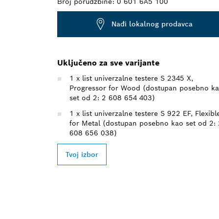
Broj porudžbine:
0 601 6A5 100
Nađi lokalnog prodavca
Uključeno za sve varijante
1 x list univerzalne testere S 2345 X,
Progressor for Wood (dostupan posebno k
set od 2: 2 608 654 403)
1 x list univerzalne testere S 922 EF, Flexibl
for Metal (dostupan posebno kao set od 2: 
608 656 038)
Tvoj izbor