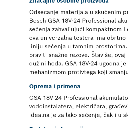
Značajne osobine proizvoda
Odsecanje materijala u skučenim pr
Bosch GSA 18V-24 Professional akum
sečenja zahvaljujući kompaktnom i
ova univerzalna testera ima obrtno p
liniju sečenja u tamnim prostorima.
praviti snažne rezove. Štaviše, ovaj 
dužini hoda. GSA 18V-24 ugodna je 
mehanizmom protivtega koji smanjuj
Oprema i primena
GSA 18V-24 Professional akumulator
vodoinstalatera, električara, građev
Idealna je za lako sečenje, čak i u