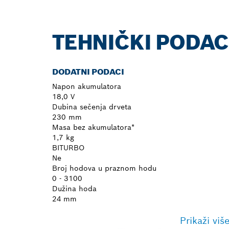
TEHNIČKI PODAC
DODATNI PODACI
Napon akumulatora
18,0 V
Dubina sečenja drveta
230 mm
Masa bez akumulatora*
1,7 kg
BITURBO
Ne
Broj hodova u praznom hodu
0 - 3100
Dužina hoda
24 mm
Prikaži viš