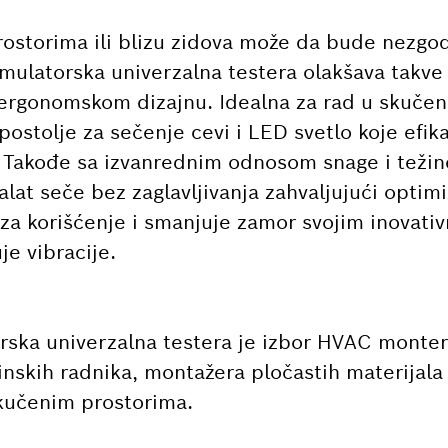
ostorima ili blizu zidova može da bude nezgod
ulatorska univerzalna testera olakšava takve
 ergonomskom dizajnu. Idealna za rad u skuče
ostolje za sečenje cevi i LED svetlo koje efik
 Takođe sa izvanrednim odnosom snage i težine
alat seče bez zaglavljivanja zahvaljujući optimi
za korišćenje i smanjuje zamor svojim inovati
e vibracije.
ska univerzalna testera je izbor HVAC monter
inskih radnika, montažera pločastih materijala i
 skučenim prostorima.