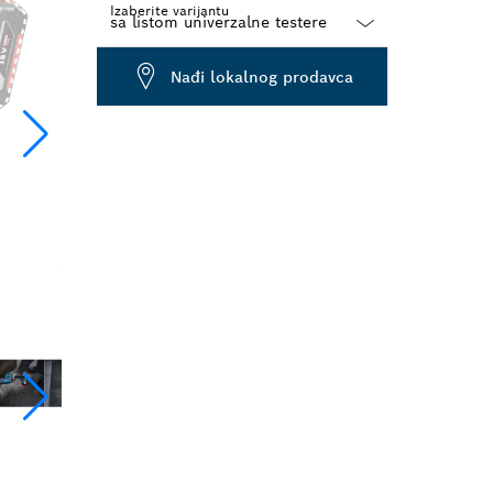
Izaberite varijantu
Dropdown
Nađi lokalnog prodavca
closed