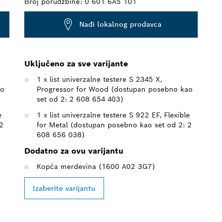
Broj porudžbine:
0 601 6A5 101
Nađi lokalnog prodavca
Uključeno za sve varijante
1 x list univerzalne testere S 2345 X,
ao
Progressor for Wood (dostupan posebno kao
set od 2: 2 608 654 403)
e
1 x list univerzalne testere S 922 EF, Flexible
2
for Metal (dostupan posebno kao set od 2: 2
608 656 038)
Dodatno za ovu varijantu
Kopča merdevina (1600 A02 3G7)
Izaberite varijantu