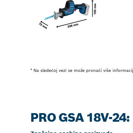
* Na sledećoj vezi se može pronaći više informaci
PRO GSA 18V-24