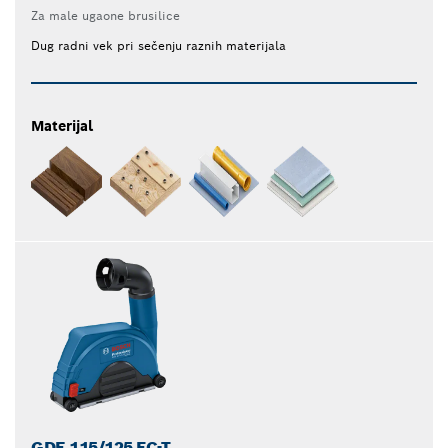
Za male ugaone brusilice
Dug radni vek pri sečenju raznih materijala
Materijal
GDE 115/125 FC-T