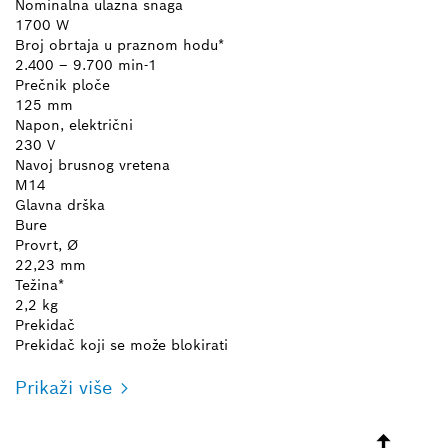
Nominalna ulazna snaga
1700 W
Broj obrtaja u praznom hodu*
2.400 – 9.700 min-1
Prečnik ploče
125 mm
Napon, električni
230 V
Navoj brusnog vretena
M14
Glavna drška
Bure
Provrt, Ø
22,23 mm
Težina*
2,2 kg
Prekidač
Prekidač koji se može blokirati
Prikaži više