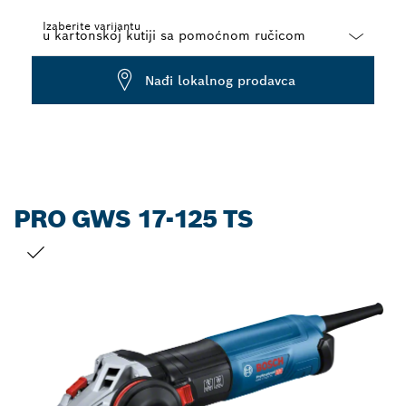
Izaberite varijantu
Dropdown
Nađi lokalnog prodavca
closed
PRO GWS 17-125 TS
VAŠ IZBOR