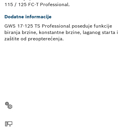
115 / 125 FC-T Professional.
Dodatne informacije
GWS 17-125 TS Professional poseduje funkcije
biranja brzine, konstantne brzine, laganog starta i
zaštite od preopterećenja.
POTREBAN TI JE REZERVNI
DEO?
Ovde ćeš brzo i lako pronaći odgovarajuće rezervne
delove za svoj profesionalni Bosch alat.
Izaberi rezervni deo