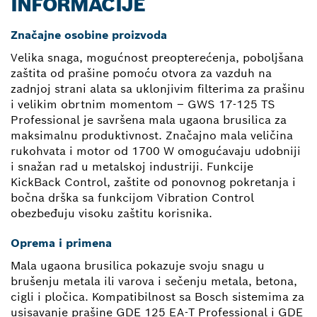
INFORMACIJE
Značajne osobine proizvoda
Velika snaga, mogućnost preopterećenja, poboljšana
zaštita od prašine pomoću otvora za vazduh na
zadnjoj strani alata sa uklonjivim filterima za prašinu
i velikim obrtnim momentom – GWS 17-125 TS
Professional je savršena mala ugaona brusilica za
maksimalnu produktivnost. Značajno mala veličina
rukohvata i motor od 1700 W omogućavaju udobniji
i snažan rad u metalskoj industriji. Funkcije
KickBack Control, zaštite od ponovnog pokretanja i
bočna drška sa funkcijom Vibration Control
obezbeđuju visoku zaštitu korisnika.
Oprema i primena
Mala ugaona brusilica pokazuje svoju snagu u
brušenju metala ili varova i sečenju metala, betona,
cigli i pločica. Kompatibilnost sa Bosch sistemima za
usisavanje prašine GDE 125 EA-T Professional i GDE