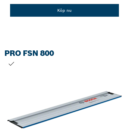
Dropdown
Köp nu
closed
PRO FSN 800
DITT URVAL