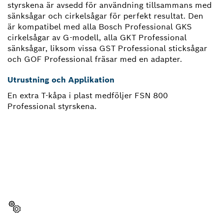
styrskena är avsedd för användning tillsammans med
sänksågar och cirkelsågar för perfekt resultat. Den
är kompatibel med alla Bosch Professional GKS
cirkelsågar av G-modell, alla GKT Professional
sänksågar, liksom vissa GST Professional sticksågar
och GOF Professional fräsar med en adapter.
Utrustning och Applikation
En extra T-kåpa i plast medföljer FSN 800
Professional styrskena.
BEHÖVER DU EN RESERVDEL?
Här hittar du snabbt och enkelt de passande
reservdelarna för ditt Bosch-verktyg för hantverkare.