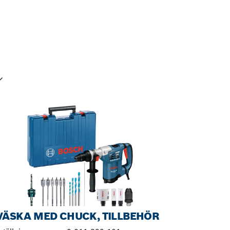
TT URVAL
 VÄSKA MED CHUCK, TILLBEHÖR