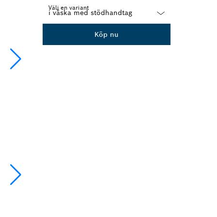
Välj en variant
Dropdown
Köp nu
closed