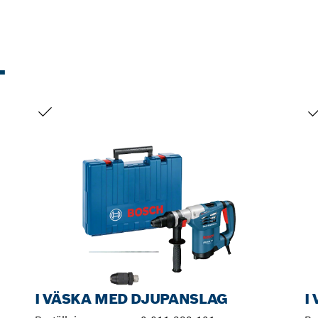
T
DITT URVAL
DI
I VÄSKA MED DJUPANSLAG
I