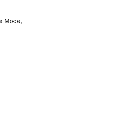
se Mode,
r ditt Bosch-