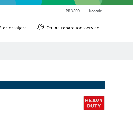
PRO360
Kontakt
Vinkel- och lutningsmätare
återförsäljare
Online-reparationsservice