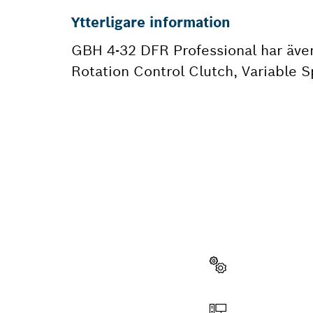
Ytterligare information
GBH 4-32 DFR Professional har äve
Rotation Control Clutch, Variable 
BEHÖVE
Här hittar du s
verktyg för han
Välja reservdel