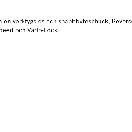
n en verktygslös och snabbbyteschuck, Rever
Speed och Vario-Lock.
R DU EN RESERVDEL?
nabbt och enkelt de passande reservdelarna fö
tverkare.