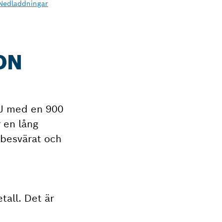
Nedladdningar
ON
 J med en 900
 en lång
obesvärat och
tall. Det är