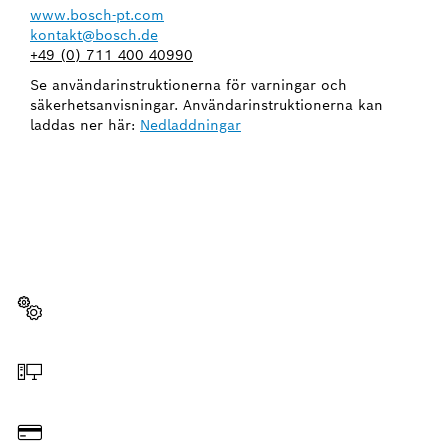
www.bosch-pt.com
kontakt@bosch.de
+49 (0) 711 400 40990
Se användarinstruktionerna för varningar och
säkerhetsanvisningar. Användarinstruktionerna kan
laddas ner här:
Nedladdningar
BEHÖVER DU EN RESERVDEL?
Här hittar du snabbt och enkelt de passande
reservdelarna för ditt Bosch-verktyg för hantverkare.
Välja reservdel
Beställa online