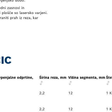
vljenjsko dobo.
dni zasnovi in
plošče so lasersko varjeni.
aniti prah iz reza, kar
IC
penjalne odprtine,
Širina reza, mm
Višina segmenta, mm
Šte
2,2
12
1 K
2,2
12
1 K