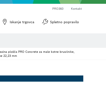
PRO360
Kontakt
 brusni papir
Vijačni nastavki in natični ključi
Diamantno vrtanje, rezanje in grobo brušenje
Rezalne plošče, lončasti brusi in žične krtače
Rezkarji in skobeljni noži
Iskanje trgovca
Spletno popravilo
zalna plošča PRO Concrete za male kotne brusilnike,
ine 22,23 mm