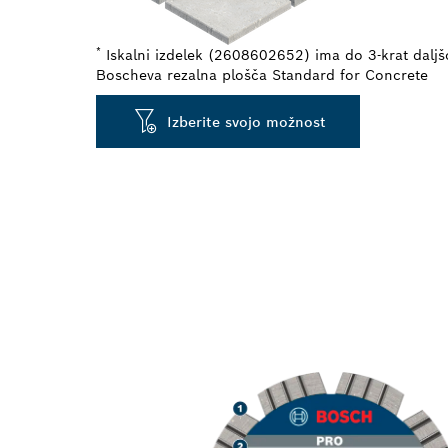
*
Iskalni izdelek (2608602652) ima do 3-krat daljš
Boscheva rezalna plošča Standard for Concrete
Izberite svojo možnost
DOLGA ŽIVLJ
BETONA