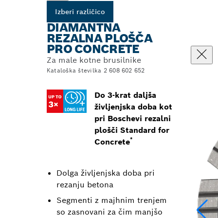
Izberi različico
DIAMANTNA
REZALNA PLOŠČA
PRO CONCRETE
Za male kotne brusilnike
Kataloška številka 2 608 602 652
Do 3-krat daljša
življenjska doba kot
pri Boschevi rezalni
plošči Standard for
*
Concrete
Dolga življenjska doba pri
rezanju betona
Segmenti z majhnim trenjem
so zasnovani za čim manjšo