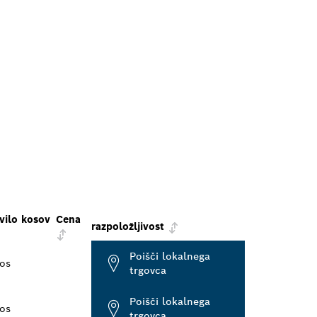
vilo kosov
Cena
razpoložljivost
Poišči lokalnega
os
trgovca
Poišči lokalnega
os
trgovca