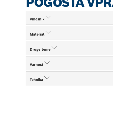
POGOSTA VP
Vmesnik
Material
Druge teme
Varnost
Tehnika
POIŠČI NAJB