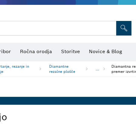
Pribor večnamenskih orodij
Listi za žago in vbodne žage
Brusne plošče, brusni trakovi in
Laserski merilniki razdalj
Toplotne kamere in detektorji
Merilniki kota in naklona
ribor
Ročna orodja
Storitve
Novice & Blog
tanje, rezanje in
Diamantne
Diamantna re
...
je
rezalne plošče
premer izvrt
jo