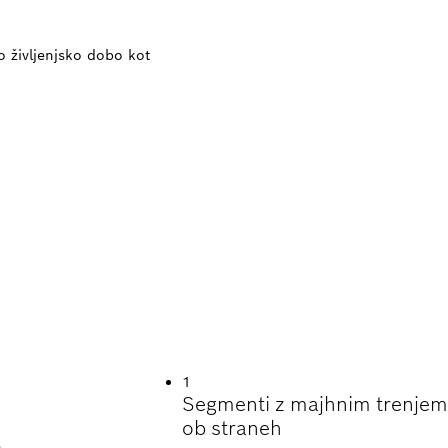
o življenjsko dobo kot
ENJSKA DOBA PRI
1
Segmenti z majhnim trenjem
ob straneh