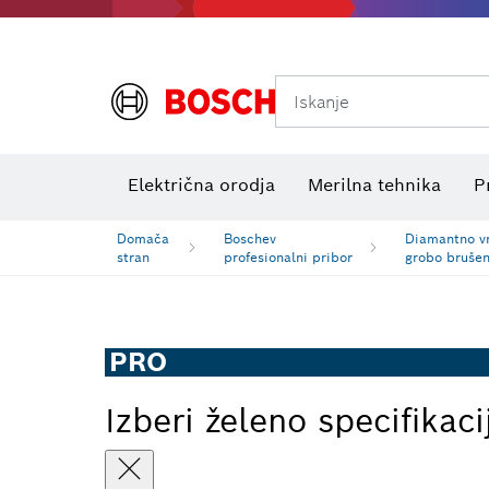
Iskanje
Preizkuševalniki električne napetosti
Električna orodja
Merilna tehnika
P
Domača
Boschev
Diamantno vr
stran
profesionalni pribor
grobo brušen
PRO
Izberi želeno specifikaci