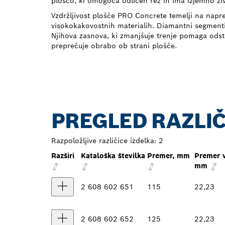
ploščo, ki omogoča odličen rez in ima izjemno ži
Vzdržljivost plošče PRO Concrete temelji na napre
visokokakovostnih materialih. Diamantni segmenti 
Njihova zasnova, ki zmanjšuje trenje pomaga odstr
preprečuje obrabo ob strani plošče.
PREGLED RAZLIČ
Razpoložljive različice izdelka:
2
Razširi
Kataloška številka
Premer, mm
Premer v
mm
2 608 602 651
115
22,23
2 608 602 652
125
22,23