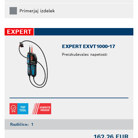
Primerjaj izdelek
EXPERT
EXPERT EXVT1000-17
Preizkuševalec napetosti
Različice:
1
162,26 EUR