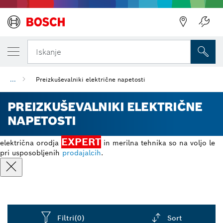
Iskanje
...
Preizkuševalniki električne napetosti
PREIZKUŠEVALNIKI ELEKTRIČNE
NAPETOSTI
EXPERT
električna orodja
in merilna tehnika so na voljo le
pri usposobljenih
prodajalcih
.
Filtri
(0)
Sort