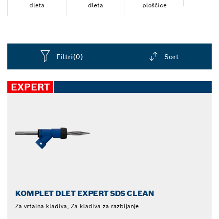
odlično delovanje in traja dlje.
dleta
dleta
ploščice
Filtri
(0)
Sort
Dropdown
closed
EXPERT
KOMPLET DLET EXPERT SDS CLEAN
Za vrtalna kladiva, Za kladiva za razbijanje