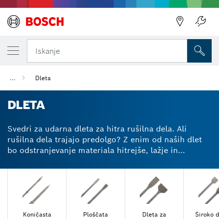
Iskanje
...
Dleta
DLETA
Svedri za udarna dleta za hitra rušilna dela. Ali
rušilna dela trajajo predolgo? Z enim od naših dlet
bo odstranjevanje materiala hitrejše, lažje in
učinkovitejše. Odstranjevanje zidakov, malte in
betona med obnovitvenimi deli je lahko težka naloga.
Z našim koničastim dletom SDS plus ali max lahko
hitro in izjemno natančno odluščiš tudi najtrše
površine. Izberi sveder z dletom iz volframovega
karbida za pribor visoke vzdržljivosti, ki zagotavlja
Koničasta
Ploščata
Dleta za
Široko d