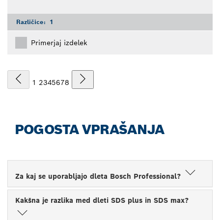
Različice:
1
Primerjaj izdelek
1
2
3
4
5
6
7
8
POGOSTA VPRAŠANJA
Za kaj se uporabljajo dleta Bosch Professional?
Kakšna je razlika med dleti SDS plus in SDS max?