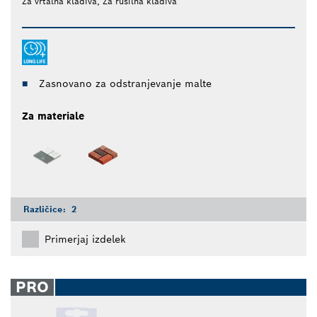
Za vrtalna kladiva, Za rušilna kladiva
Zasnovano za odstranjevanje malte
Za materiale
Različice:
2
Primerjaj izdelek
PRO