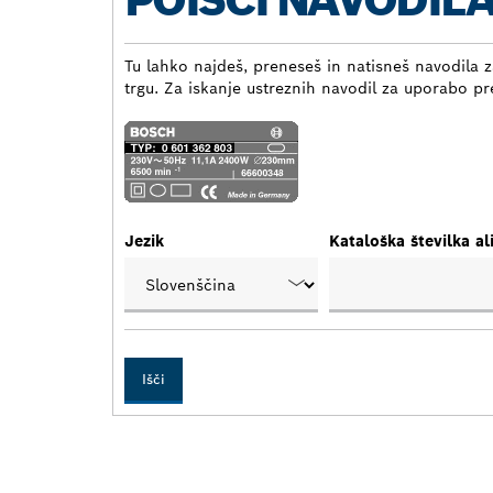
POIŠČI NAVODIL
Tu lahko najdeš, preneseš in natisneš navodila z
trgu. Za iskanje ustreznih navodil za uporabo pre
Jezik
Kataloška številka al
Išči