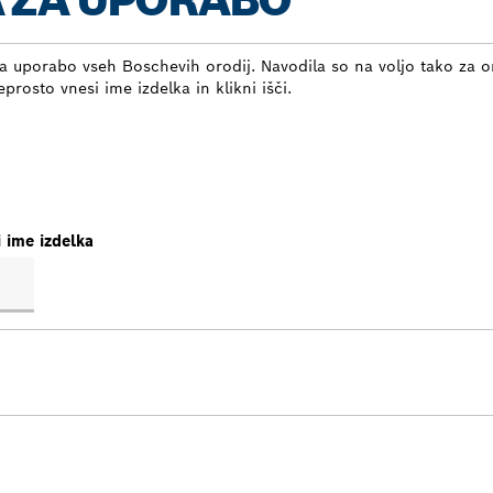
A ZA UPORABO
a uporabo vseh Boschevih orodij. Navodila so na voljo tako za or
prosto vnesi ime izdelka in klikni išči.
i ime izdelka