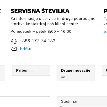
Č
SERVISNA ŠTEVILKA
č
Za informacije o servisu in druge poprodajne
T
storitve kontaktiraj naš klicni center.
v
Ponedeljek – petek
8:00 – 16:00
V
+386 177 74 132
E-Mail
Pribor
Druge inovacije
Sledi nam