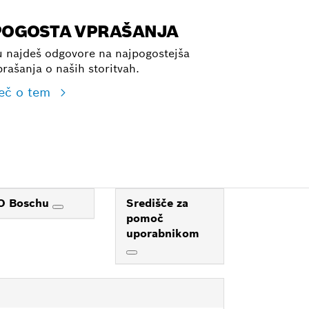
POGOSTA VPRAŠANJA
u najdeš odgovore na najpogostejša
prašanja o naših storitvah.
eč o tem
O Boschu
Središče za
pomoč
uporabnikom