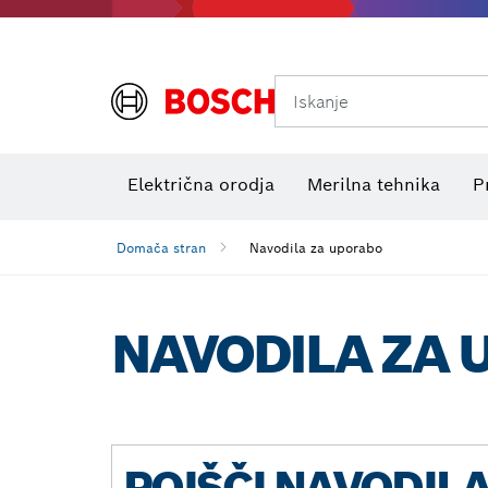
Iskanje
Preizkuševalniki električne napetosti
Električna orodja
Merilna tehnika
P
Domača stran
Navodila za uporabo
NAVODILA ZA