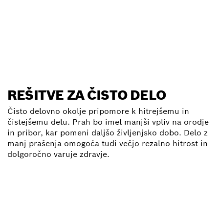
REŠITVE ZA ČISTO DELO
Čisto delovno okolje pripomore k hitrejšemu in
čistejšemu delu. Prah bo imel manjši vpliv na orodje
in pribor, kar pomeni daljšo življenjsko dobo. Delo z
manj prašenja omogoča tudi večjo rezalno hitrost in
dolgoročno varuje zdravje.
Klikni za dodatne informacije