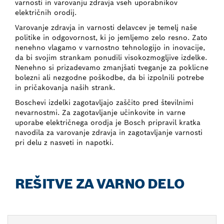
varnosti in varovanju zdravja vseh uporabnikov
električnih orodij.
Varovanje zdravja in varnosti delavcev je temelj naše
politike in odgovornost, ki jo jemljemo zelo resno. Zato
nenehno vlagamo v varnostno tehnologijo in inovacije,
da bi svojim strankam ponudili visokozmogljive izdelke.
Nenehno si prizadevamo zmanjšati tveganje za poklicne
bolezni ali nezgodne poškodbe, da bi izpolnili potrebe
in pričakovanja naših strank.
Boschevi izdelki zagotavljajo zaščito pred številnimi
nevarnostmi. Za zagotavljanje učinkovite in varne
uporabe električnega orodja je Bosch pripravil kratka
navodila za varovanje zdravja in zagotavljanje varnosti
pri delu z nasveti in napotki.
REŠITVE ZA VARNO DELO