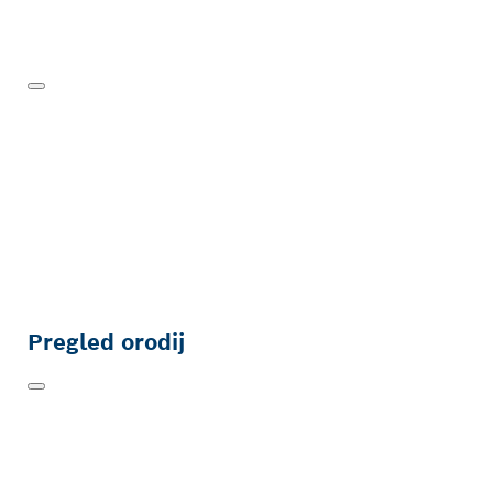
PRAVILNA UPORABA
KOTNEGA BRUSILNIKA
Pregled orodij