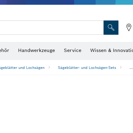
Optische Nivelliergeräte
hraubenschlüssel
ehör
Handwerkzeuge
Service
Wissen & Innovati
ägeblätter und Lochsägen
Sägeblätter- und Lochsägen-Sets
...