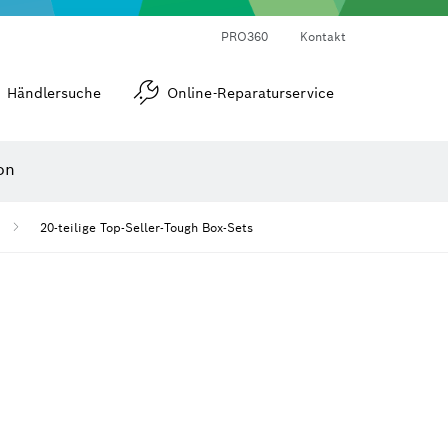
Laser-Entfernungsmesser
Wärmebildkameras & Thermodetektoren
Winkel- und Neigungsmesser
PRO360
Kontakt
Händlersuche
Online-Reparaturservice
on
20-teilige Top-Seller-Tough Box-Sets