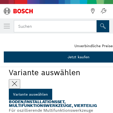
DEINE AUSGEWÄHLTE VARIANTE
4tlg. Boden-/Einbau-Set
Suchen
2 608 661 696
4-teilige Boden- und Installationssets für
...
Multifunktionswerkzeuge
Unverbindliche Preis
Jetzt kaufen
Variante auswählen
Variante auswählen
BODEN/INSTALLATIONSSET,
MULTIFUNKTIONSWERKZEUGE, VIERTEILIG
Für oszillierende Multifunktionswerkzeuge