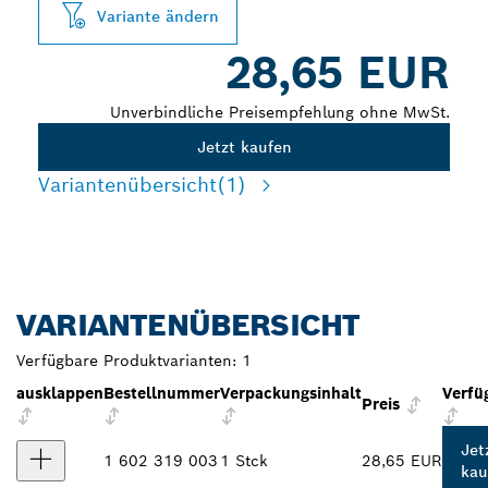
Variante ändern
28,65 EUR
Unverbindliche Preisempfehlung ohne MwSt.
Jetzt kaufen
Variantenübersicht
(1)
VARIANTENÜBERSICHT
Verfügbare Produktvarianten:
1
ausklappen
Bestellnummer
Verpackungsinhalt
Verfü
Preis
Jet
1 602 319 003
1 Stck
28,65 EUR
kau