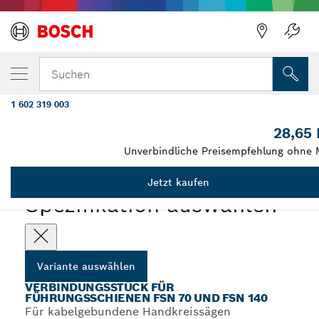
DEINE AUSGEWÄHLTE VARIANTE
Verbindungsstück zu Führungsschienen F
Suchen
70, FSN 140
1 602 319 003
...
Adapter für Führungsschienen für Handkreissägen
28,65
Unverbindliche Preisempfehlung ohne 
Jetzt kaufen
Spezifikation auswählen
Variante auswählen
VERBINDUNGSSTÜCK FÜR
FÜHRUNGSSCHIENEN FSN 70 UND FSN 140
Für kabelgebundene Handkreissägen