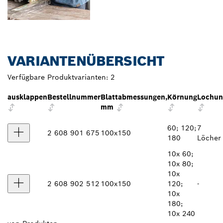
VARIANTENÜBERSICHT
Verfügbare Produktvarianten:
2
ausklappen
Bestellnummer
Blattabmessungen,
Körnung
Lochun
mm
60; 120;
7
2 608 901 675
100x150
180
Löcher
10x 60;
10x 80;
10x
2 608 902 512
100x150
120;
-
10x
180;
10x 240