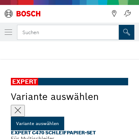
DEINE AUSGEWÄHLTE VARIANTE
EXPERT C470 Schleifpapier-Set
Suchen
EXPERT C470 Schleifpapier-Set mit 7 Löchern für
...
Multischleifer
EXPERT
Variante auswählen
Variante auswählen
EXPERT C470 SCHLEIFPAPIER-SET
Für Multischleifer