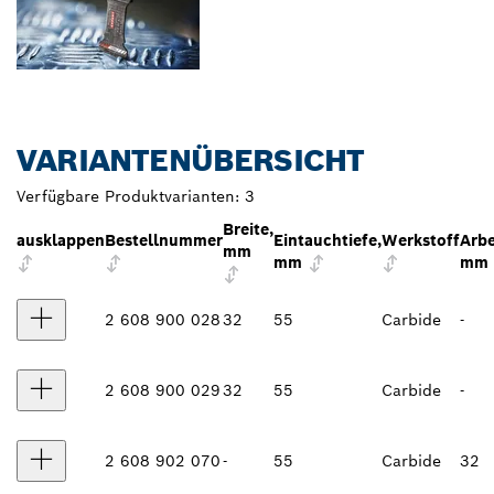
VARIANTENÜBERSICHT
Verfügbare Produktvarianten:
3
Breite,
ausklappen
Bestellnummer
Eintauchtiefe,
Werkstoff
Arbe
mm
mm
mm
2 608 900 028
32
55
Carbide
-
2 608 900 029
32
55
Carbide
-
2 608 902 070
-
55
Carbide
32